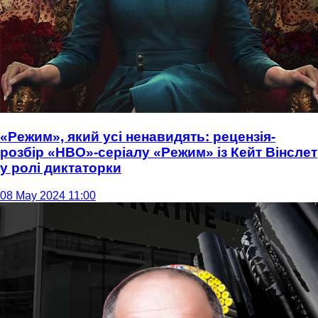
«Режим», який усі ненавидять: рецензія-
розбір «НВО»-серіалу «Режим» із Кейт Вінслет
у ролі диктаторки
08 May 2024 11:00