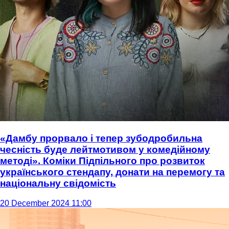
«Дамбу прорвало і тепер зубодробильна
чесність буде лейтмотивом у комедійному
методі». Коміки Підпільного про розвиток
українського стендапу, донати на перемогу та
національну свідомість
20 December 2024 11:00