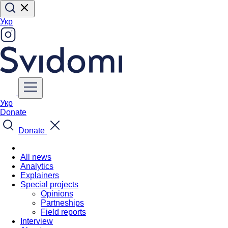
Укр
Укр
Donate
Donate
All news
Analytics
Explainers
Special projects
Opinions
Partneships
Field reports
Interview