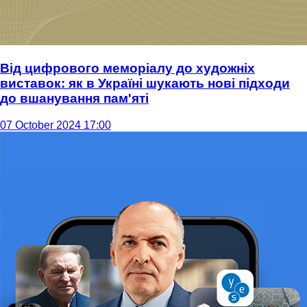
Від цифрового меморіалу до художніх
виставок: як в Україні шукають нові підходи
до вшанування пам'яті
07 October 2024 17:00