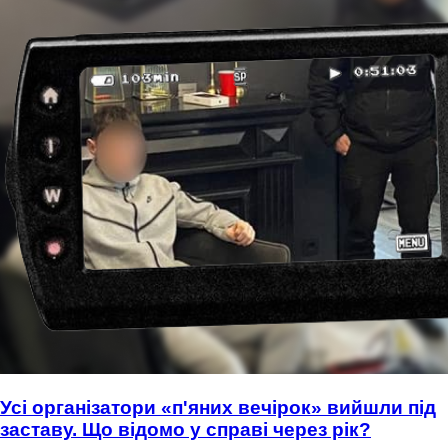
Усі організатори «п'яних вечірок» вийшли під
заставу. Що відомо у справі через рік?