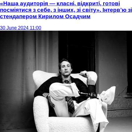
«Наша аудиторія — класні, відкриті, готові
посміятися з себе, з інших, зі світу». Інтервʼю зі
стендапером Кирилом Осадчим
30 June 2024 11:00