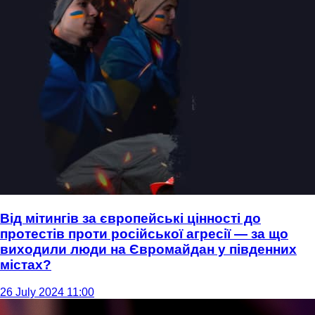
Від мітингів за європейські цінності до
протестів проти російської агресії — за що
виходили люди на Євромайдан у південних
містах?
26 July 2024 11:00