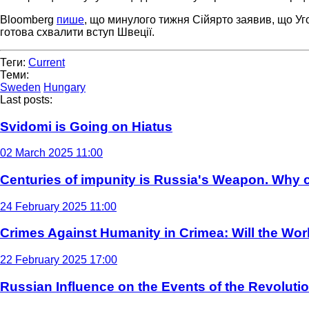
Bloomberg
пише
, що минулого тижня Сійярто заявив, що Уг
готова схвалити вступ Швеції.
Теги:
Current
Теми:
Sweden
Hungary
Last posts:
Svidomi is Going on Hiatus
02 March 2025 11:00
Centuries of impunity is Russia's Weapon. Why c
24 February 2025 11:00
Crimes Against Humanity in Crimea: Will the Wo
22 February 2025 17:00
Russian Influence on the Events of the Revoluti