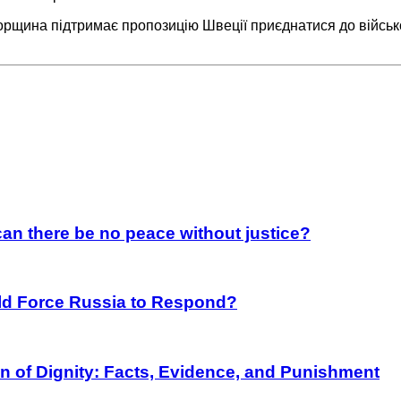
орщина підтримає пропозицію Швеції приєднатися до військ
an there be no peace without justice?
rld Force Russia to Respond?
on of Dignity: Facts, Evidence, and Punishment