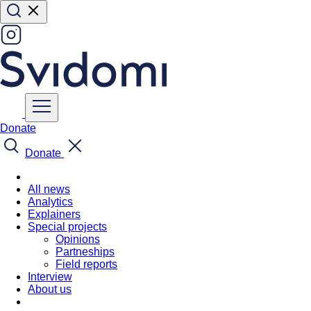
Donate
Donate
All news
Analytics
Explainers
Special projects
Opinions
Partneships
Field reports
Interview
About us