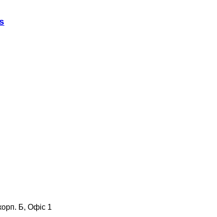
s
корп. Б, Офіс 1