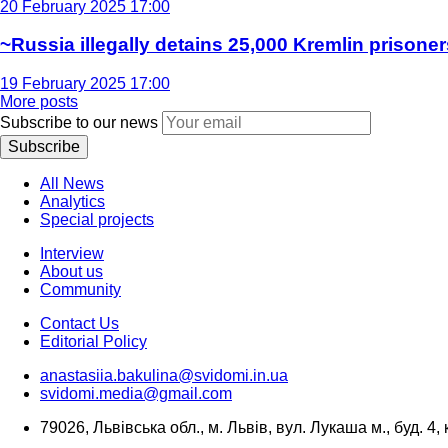
20 February 2025 17:00
~Russia illegally detains 25,000 Kremlin prisoner
19 February 2025 17:00
More posts
Subscribe to our news
Subscribe
All News
Analytics
Special projects
Interview
About us
Community
Contact Us
Editorial Policy
anastasiia.bakulina@svidomi.in.ua
svidomi.media@gmail.com
79026, Львівська обл., м. Львів, вул. Лукаша м., буд. 4, 