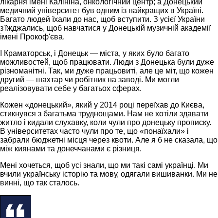
лікарня імені Калініна, онкологічний центр; а Донецький
медичний університет був одним із найкращих в Україні.
Багато людей їхали до нас, щоб вступити. З усієї України
з'їжджались, щоб навчатися у Донецькій музичній академії
імені Прокоф'єва.
І Краматорськ, і Донецьк — міста, у яких було багато
можливостей, щоб працювати. Люди з Донецька були дуже
різноманітні. Так, ми дуже працьовиті, але це міт, що кожен
другий — шахтар чи робітник на заводі. Ми могли
реалізовувати себе у багатьох сферах.
Кожен «донецький», який у 2014 році переїхав до Києва,
стикнувся з багатьма труднощами. Нам не хотіли здавати
житло і кидали слухавку, коли чули про донецьку прописку.
В університетах часто чули про те, що «понаїхали» і
забрали бюджетні місця через квоти. Але я б не сказала, що
між киянами та донеччанами є різниця.
Мені хочеться, щоб усі знали, що ми такі самі українці. Ми
вчили українську історію та мову, одягали вишиванки. Ми не
винні, що так сталось.