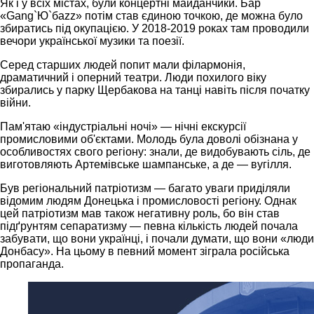
Як і у всіх містах, були концертні майданчики. Бар
«Gang`Ю`бazz» потім став єдиною точкою, де можна було
збиратись під окупацією. У 2018-2019 роках там проводили
вечори української музики та поезії.
Серед старших людей попит мали філармонія,
драматичний і оперний театри. Люди похилого віку
збирались у парку Щербакова на танці навіть після початку
війни.
Пам'ятаю «індустріальні ночі» — нічні екскурсії
промисловими об'єктами. Молодь була доволі обізнана у
особливостях свого регіону: знали, де видобувають сіль, де
виготовляють Артемівське шампанське, а де — вугілля.
Був регіональний патріотизм — багато уваги приділяли
відомим людям Донецька і промисловості регіону. Однак
цей патріотизм мав також негативну роль, бо він став
підґрунтям сепаратизму — певна кількість людей почала
забувати, що вони українці, і почали думати, що вони «люди
Донбасу». На цьому в певний момент зіграла російська
пропаганда.