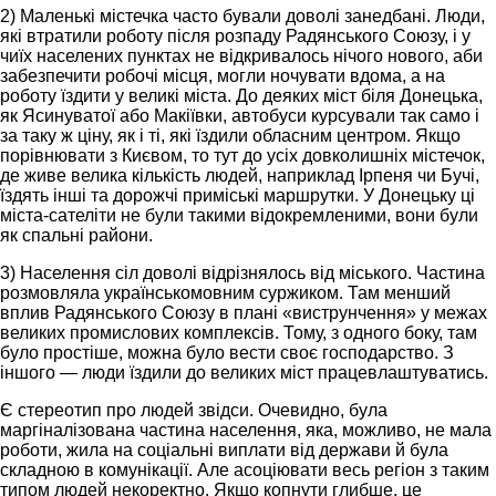
2) Маленькі містечка часто бували доволі занедбані. Люди,
які втратили роботу після розпаду Радянського Союзу, і у
чиїх населених пунктах не відкривалось нічого нового, аби
забезпечити робочі місця, могли ночувати вдома, а на
роботу їздити у великі міста. До деяких міст біля Донецька,
як Ясинуватої або Макіївки, автобуси курсували так само і
за таку ж ціну, як і ті, які їздили обласним центром. Якщо
порівнювати з Києвом, то тут до усіх довколишніх містечок,
де живе велика кількість людей, наприклад Ірпеня чи Бучі,
їздять інші та дорожчі приміські маршрутки. У Донецьку ці
міста-сателіти не були такими відокремленими, вони були
як спальні райони.
3) Населення сіл доволі відрізнялось від міського. Частина
розмовляла українськомовним суржиком. Там менший
вплив Радянського Союзу в плані «виструнчення» у межах
великих промислових комплексів. Тому, з одного боку, там
було простіше, можна було вести своє господарство. З
іншого — люди їздили до великих міст працевлаштуватись.
Є стереотип про людей звідси. Очевидно, була
маргіналізована частина населення, яка, можливо, не мала
роботи, жила на соціальні виплати від держави й була
складною в комунікації. Але асоціювати весь регіон з таким
типом людей некоректно. Якщо копнути глибше, це