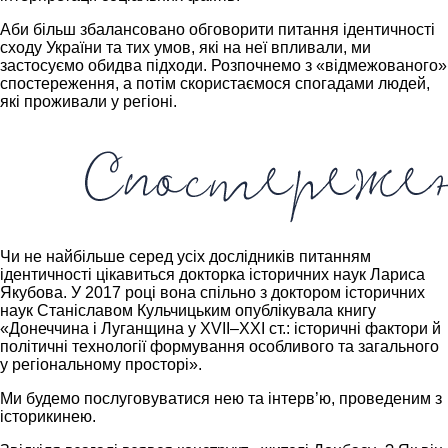
Аби більш збалансовано обговорити питання ідентичності
сходу України та тих умов, які на неї впливали, ми
застосуємо обидва підходи. Розпочнемо з «відмежованого»
спостереження, а потім скористаємося спогадами людей,
які проживали у регіоні.
Чи не найбільше серед усіх дослідників питанням
ідентичності цікавиться докторка історичних наук Лариса
Якубова. У 2017 році вона спільно з доктором історичних
наук Станіславом Кульчицьким опублікувала книгу
«Донеччина і Луганщина у XVII–XXI ст.: історичні фактори й
політичні технології формування особливого та загального
у регіональному просторі».
Ми будемо послуговуватися нею та інтерв’ю, проведеним з
історикинею.