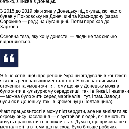
батько, з Києва в Донецьк.
З 2015 до 2019 рік я жив у Донецьку під окупацією, часто
бував у Покровську на Донеччині та Краснодону (зараз
Сорокине — ред.) на Луганщині. Потім переїхав до
Харкова.
Основна теза, яку хочу донести, — люди не так сильно
відрізняються.
Я б не хотів, щоб про регіони України згадували в контексті
якихось регіональних менталітетів. Більш важливими є
оточення та умови життя, тому що як у Донецьку можна
було жити в культурному середовищі, так і в Києві. І навпаки
— можна було жити серед маргіналів і тут, і там. Заводи
були як в Донецьку, так і в Кременчуці (Полтавщина).
Факт працьовитості я можу підтвердити, але не виділяти як
окрему рису населення — я зустрічав людей, які вміють та
хочуть працювати і в інших містах. Думаю, що причина не в
менталітеті, а в тому, що на сході було більше робочих