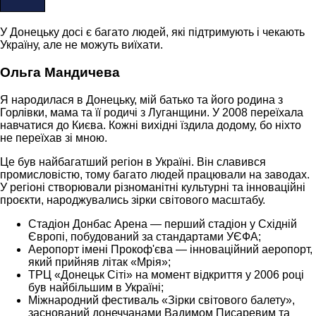
У Донецьку досі є багато людей, які підтримують і чекають
Україну, але не можуть виїхати.
Ольга Мандичева
Я народилася в Донецьку, мій батько та його родина з
Горлівки, мама та її родичі з Луганщини. У 2008 переїхала
навчатися до Києва. Кожні вихідні їздила додому, бо ніхто
не переїхав зі мною.
Це був найбагатший регіон в Україні. Він славився
промисловістю, тому багато людей працювали на заводах.
У регіоні створювали різноманітні культурні та інноваційні
проєкти, народжувались зірки світового масштабу.
Стадіон Донбас Арена — перший стадіон у Східній
Європі, побудований за стандартами УЄФА;
Аеропорт імені Прокоф'єва — інноваційний аеропорт,
який прийняв літак «Мрія»;
ТРЦ «Донецьк Сіті» на момент відкриття у 2006 році
був найбільшим в Україні;
Міжнародний фестиваль «Зірки світового балету»,
заснований донеччанами Вадимом Писаревим та