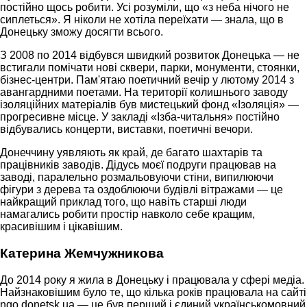
постійно щось робити. Усі розуміли, що «з неба нічого не
сиплеться». Я ніколи не хотіла переїхати — знала, що в
Донецьку зможу досягти всього.
З 2008 по 2014 відбувся швидкий розвиток Донецька — не
встигали помічати нові сквери, парки, монументи, стоянки,
бізнес-центри. Пам'ятаю поетичний вечір у лютому 2014 з
авангардними поетами. На території колишнього заводу
ізоляційних матеріалів був мистецький фонд «Ізоляція» —
прогресивне місце. У закладі «Ізба-читальня» постійно
відбувались концерти, виставки, поетичні вечори.
Донеччину уявляють як край, де багато шахтарів та
працівників заводів. Дідусь моєї подруги працював на
заводі, паралельно розмальовуючи стіни, випилюючи
фігури з дерева та оздоблюючи будівлі вітражами — це
найкращий приклад того, що навіть старші люди
намагались робити простір навколо себе кращим,
красивішим і цікавішим.
Катерина Жемчужникова
До 2014 року я жила в Донецьку і працювала у сфері медіа.
Найзнаковішим було те, що кілька років працювала на сайті
ngo.donetsk.ua — це був перший і єдиний українськомовний