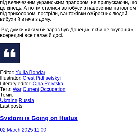
під величезним українським прапором, не припускаючи, що
це кінець. А потім сталися автобуси з навезеним натовпом
під триколором, постріли, вантажівки озброєних людей,
вибухи й втеча з дому.
Від думки «яким би зараз був Донецьк, якби не окупація»
всередині все палає й досі.
Editor:
Yuliia Bondar
Illustrator:
Orest Pidlisetskyi
Literary editor:
Olha Polytska
Теги:
War
Current
Occupation
Теми:
Ukraine
Russia
Last posts:
Svidomi is Going on Hiatus
02 March 2025 11:00