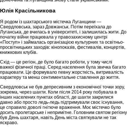
Юлія Красільникова
Я родом із шахтарського містечка Луганщини —
Свердловська, зараз Довжанськ. Потім переїхала до
Луганська, де вчилась в університеті, і залишилась жити. До
початку війни працювала у правозахисному центрі
«Поступ» і займалась організацією культурних та освітньо-
просвітницьких заходів: кінопоказів, фестивалів, концертів,
книжкових клубів.
Схід — це регіон, де було багато роботи, у тому числі
важкої фізичної праці. Серед населення була звичка багато
працювати. Це формувало певну жорсткість, витривалість
характеру та менш сентиментальне ставлення до життя.
Свердловськ не був депресивним з економічної точки зору,
зокрема, через шахти. Коли після 2014 року побувала в
інших населених пунктах області, де шахти закрилися
давно або просто ледь-ледь підтримували своє існування,
це справило доволі гнітюче враження. Моє містечко було
досить пролетарське і непримітне. Головним святом регіону
був День шахтаря, навіть День міста святкували не так
яскраво.