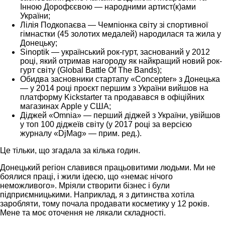
Інною Дорофєєвою — народними артист(к)ами
України;
Лілія Подкопаєва — Чемпіонка світу зі спортивної
гімнастки (45 золотих медалей) народилася та жила у
Донецьку;
Sinoptik — український рок-гурт, заснований у 2012
році, який отримав нагороду як найкращий новий рок-
гурт світу (Global Battle Of The Bands);
Обидва засновники стартапу «Concepter» з Донецька
— у 2014 році проєкт першим з України вийшов на
платформу Kickstarter та продавався в офіційних
магазинах Apple у США;
Діджей «Omnia» — перший діджей з України, увійшов
у топ 100 діджеїв світу (у 2017 році за версією
журналу «DjMag» — прим. ред.).
Це тільки, що згадала за кілька годин.
Донецький регіон славився працьовитими людьми. Ми не
боялися праці, і жили ідеєю, що «немає нічого
неможливого». Мріяли створити бізнес і були
підприємницькими. Наприклад, я з дитинства хотіла
заробляти, тому почала продавати косметику у 12 років.
Мене та моє оточення не лякали складності.