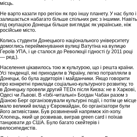
місць.
Не варто казати про регіон як про іншу планету. У нас було і
залишається набагато більше спільних рис з іншими. Навіть
під окупацією Донецьк більше виглядає як українське, ніж
російське місто.
Колись студенти Донецького національного університету
домоглись перейменування вулиці Ватутіна на вулицю
Героїв УПА, і це сталося до Революції гідності (у 2011 році
— ред.).
Населення цікавилось тою ж культурою, що і решта країни.
Усі тенденції, які приходили в Україну, легко потрапляли в
Донецьк, бо була аудиторія і майданчики. Якщо говорити
про конкретні приклади соціально-культурного розвитку, то
в Донецьку провели другий TEDx після Києва: не в Харкові,
Одесі чи Львові. В «Ізбі-читальні» Богдан Чабан разом з
Діаною Берг організовували культурні події, і потім це місце
мало великий вклад у Євромайдан, бо організатори були
його активістами. Був розвинений напрямок хіп-хопу.
Хлопець, який це розвивав, виграв green card і поїхав
танцювати до США. Було багато скейтерів і
велосипедистів.