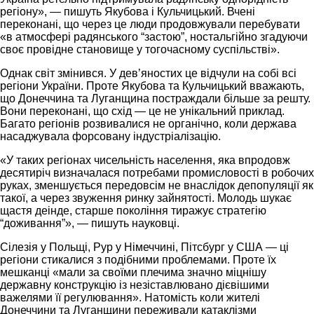
регіону», — пишуть Якубова і Кульчицький. Вчені
переконані, що через це люди продовжували перебувати
«в атмосфері радянського “застою”, ностальгійно згадуючи
своє провідне становище у тогочасному суспільстві».
Однак світ змінився. У дев’яностих це відчули на собі всі
регіони України. Проте Якубова та Кульчицький вважають,
що Донеччина та Луганщина постраждали більше за решту.
Вони переконані, що схід — це не унікальний приклад.
Багато регіонів розвивалися не органічно, коли держава
насаджувала форсовану індустріалізацію.
«У таких регіонах чисельність населення, яка впродовж
десятиріч визначалася потребами промисловості в робочих
руках, зменшується передовсім не внаслідок депопуляції як
такої, а через звуження ринку зайнятості. Молодь шукає
щастя деінде, старше покоління тиражує стратегію
“доживання”», — пишуть науковці.
Сілезія у Польщі, Рур у Німеччині, Пітсбург у США — ці
регіони стикалися з подібними проблемами. Проте їх
мешканці «мали за своїми плечима значно міцнішу
державну конструкцію із незіставлювано дієвішими
важелями її регулювання». Натомість коли жителі
Донеччини та Луганщини переживали катаклізми