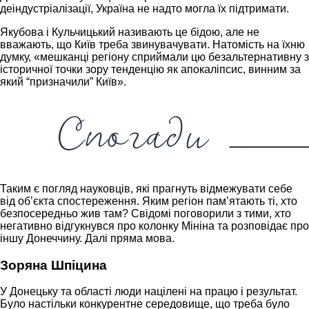
деіндустріалізації, Україна не надто могла їх підтримати.
Якубова і Кульчицький називають це бідою, але не
вважають, що Київ треба звинувачувати. Натомість на їхню
думку, «мешканці регіону сприймали цю безальтернативну з
історичної точки зору тенденцію як апокаліпсис, винним за
який “призначили” Київ».
Таким є погляд науковців, які прагнуть відмежувати себе
від об’єкта спостереження. Яким регіон пам’ятають ті, хто
безпосередньо жив там? Свідомі поговорили з тими, хто
негативно відгукнувся про колонку Мініна та розповідає про
іншу Донеччину. Далі пряма мова.
Зоряна Шпіцина
У Донецьку та області люди націлені на працю і результат.
Було настільки конкурентне середовище, що треба було