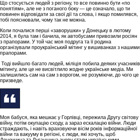
Що стосується людей з регіону, то все повинно бути «по
понятіям», але не з поганого боку — це означало, що ти
повинен відповідати за свої дії та слова, і якщо помилявся,
тобі пояснювали, чому так не можна.
Коли почалися перші «заворушки» у Донецьку в лютому
2014, я була там і бачила, як автобусами привозили росіян
з прапорами. У той час моя подруга та її родина
організували проукраїнський мітинг у вишиванках з нашими
прапорами.
Тоді вийшло багато людей, міліція побила деяких учасників
мітингу, але це не висвітлило жодне українське медіа. Ми
залишились сам на сам з ворогом, не розуміючи, до чого це
призведе.
Моя бабуся, яка мешкає у Горлівці, пережила Другу світову
війну, потім окупацію сходу, а зараз ескалацію війни. Люди
страждають, і навіть враховуючи вісім років інформаційної
війни та вакууму в регіоні, є люди, які хочуть, щоб
Донеччина та Луганщина знову стали українськими.