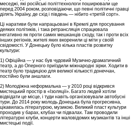
меседжі, які російські політтехнологи поширювали ще
перед 2004 роком, розповідаючи, що певні політичні гравці
ділять Україну, де схід і південь — нібито «третій сорт».
Ці наративи були напрацьовані в Кремлі для просування
деяких політиків, і така ретрансляція спрацювала
негативно як проти самих мешканців сходу, так і проти всіх
інших регіонів, жителі яких вкоренили ці міти у своїй
свідомості. У Донецьку було кілька пластів розвитку
культури:
1) Офіційна — у нас був чудовий Музично-драматичний
театр, а до Оперного приїздили міжнародні зірки. Ходити в
театр було традицією для великої кількості донеччан,
постійно були аншлаги.
2) Молодіжна неформальна — у 2010 році відкрився
мистецький простір в «Ізоляції». Багато людей хотіли
відвідати це місце, і туди навіть організовували автобусні
тури. До 2014 року молодь Донецька була прогресивна,
цікавилась літературою, музикою. Великий пласт культури
проходив у барах, клубах чи підвалах. Там проводили
літературні клуби, концерти маловідомих музикантів та інші
мистецькі події.