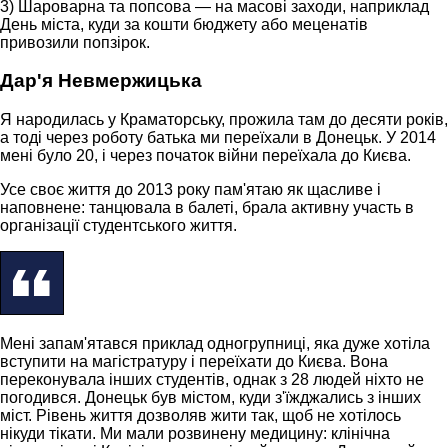
3) Шароварна та попсова — на масові заходи, наприклад
День міста, куди за кошти бюджету або меценатів
привозили попзірок.
Дар'я Невмержицька
Я народилась у Краматорську, прожила там до десяти років,
а тоді через роботу батька ми переїхали в Донецьк. У 2014
мені було 20, і через початок війни переїхала до Києва.
Усе своє життя до 2013 року пам'ятаю як щасливе і
наповнене: танцювала в балеті, брала активну участь в
організації студентського життя.
Мені запам'ятався приклад одногрупниці, яка дуже хотіла
вступити на магістратуру і переїхати до Києва. Вона
переконувала інших студентів, однак з 28 людей ніхто не
погодився. Донецьк був містом, куди з'їжджались з інших
міст. Рівень життя дозволяв жити так, щоб не хотілось
нікуди тікати. Ми мали розвинену медицину: клінічна