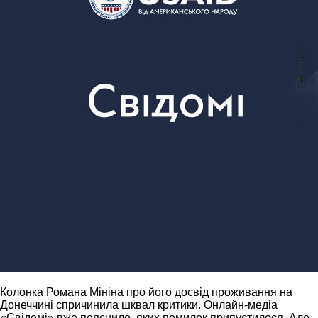
Колонка Романа Мініна про його досвід проживання на
Донеччині спричинила шквал критики. Онлайн-медіа
«Свідомі» вже пояснило, яких помилок припустилося. Але