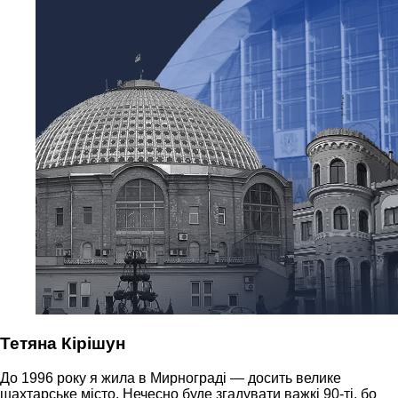
Тетяна Кірішун
До 1996 року я жила в Мирнограді — досить велике
шахтарське місто. Нечесно буде згадувати важкі 90-ті, бо