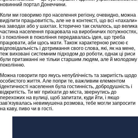
новинний портал Донеччини.
Коли ми говоримо про населення регіону, очевидно, можна
виділити працьовитість, але не в контексті, що всі «пахали»
на заводах або у шахтах. Історично так склалось, що велика
частина населення працювала на виробничих потужностях,
і з покоління в покоління передавалась ідея, що треба
працювати, аби щось мати. Також характерною рисою є
відповідальність і дотримання свого слова, які, як на мене,
теж виховані системним підходом до роботи, однак ці риси
були притаманні не тільки старшим людям, але й молодому
поколінню.
Можна говорити про якусь непублічність та закритість щодо
особистого життя. Але попри те, важливим елементом
ідентичності населення була гостинність, добродушність і
відкритість. Ти міг приїхати до міста, звернутись до
перехожих на вулиці, щоб запитати, куди йти, і якщо
зав'язувалась невимушена розмова, тебе могли запросити
на каву, пиво чи в гості.