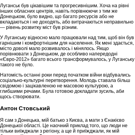
Луганськ був цікавішим та прогресивнішим. Хоча на рівні
інших обласних центрів, навіть порівнюючи з тим же
Донецьком, було видно, що багато ресурсів або не
вкладаються і не доходять, або витрачаються неправильно
— рівень розвитку міст був різним.
У Луганську відносно мало працювали над тим, щоб він був
гарнішим і комфортнішим для населення. Як мені здається,
місто доволі мало розвивалось і мінялось. Якщо
порівнювати з Донецьком, де особливо напередодні
«Євро-2012» багато всього трансформувалось, у Луганську
такого не було.
Натомість останні роки перед початком війни відбувались
соціально-культурні перетворення. Молодь ставала більш
свідомою і зацікавленою не масовою культурою, а
глибшими речами. Була готовою докладати зусиль, аби
щось створювати.
Антон Стовський
Я сам з Донецька, мій батько з Києва, а мати з Єнакієво
Донецької області. Це наочний приклад того, що люди не
тільки виїжджали з регіону, а ще й приїжджали, як мій