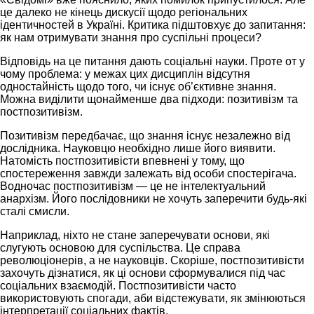
це далеко не кінець дискусії щодо регіональних
ідентичностей в Україні. Критика підштовхує до запитання:
як нам отримувати знання про суспільні процеси?
Відповідь на це питання дають соціальні науки. Проте от у
чому проблема: у межах цих дисциплін відсутня
одностайність щодо того, чи існує об’єктивне знання.
Можна виділити щонайменше два підходи: позитивізм та
постпозитивізм.
Позитивізм передбачає, що знання існує незалежно від
дослідника. Науковцю необхідно лише його виявити.
Натомість постпозитивісти впевнені у тому, що
спостереження завжди залежать від особи спостерігача.
Водночас постпозитивізм — це не інтелектуальний
анархізм. Його послідовники не хочуть заперечити будь-які
сталі смисли.
Наприклад, ніхто не стане заперечувати основи, які
слугують основою для суспільства. Це справа
революціонерів, а не науковців. Скоріше, постпозитивісти
захочуть дізнатися, як ці основи сформувалися під час
соціальних взаємодій. Постпозитивісти часто
використовують спогади, аби відстежувати, як змінюються
інтерпретації соціальних фактів.