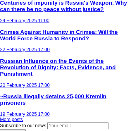
Centuries of impunity is Russia's Weapon. Why
can there be no peace without justice?
24 February 2025 11:00
Crimes Against Humanity in Crimea: Will the
World Force Russia to Respond?
22 February 2025 17:00
Russian Influence on the Events of the
Revolution of Dignity: Facts, Evidence, and
Punishment
20 February 2025 17:00
~Russia illegally detains 25,000 Kremlin
prisoners
19 February 2025 17:00
More posts
Subscribe to our news