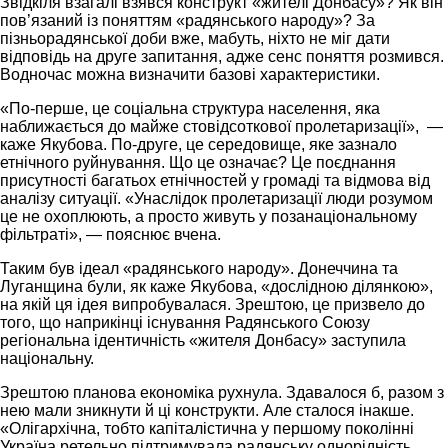
Звідкіля взагалі взявся конструкт «жителі Донбасу»? Як він
пов’язаний із поняттям «радянського народу»? За
пізньорадянської доби вже, мабуть, ніхто не міг дати
відповідь на друге запитання, адже сенс поняття розмився.
Водночас можна визначити базові характеристики.
«По-перше, це соціальна структура населення, яка
наближається до майже стовідсоткової пролетаризації», —
каже Якубова. По-друге, це середовище, яке зазнало
етнічного руйнування. Що це означає? Це поєднання
присутності багатьох етнічностей у громаді та відмова від
аналізу ситуації. «Унаслідок пролетаризації люди розумом
це не охоплюють, а просто живуть у позанаціональному
фільтраті», — пояснює вчена.
Таким був ідеал «радянського народу». Донеччина та
Луганщина були, як каже Якубова, «дослідною ділянкою»,
на якій ця ідея випробувалася. Зрештою, це призвело до
того, що наприкінці існування Радянського Союзу
регіональна ідентичність «жителя Донбасу» заступила
національну.
Зрештою планова економіка рухнула. Здавалося б, разом з
нею мали зникнути й ці конструкти. Але сталося інакше.
«Олігархічна, тобто капіталістична у першому поколінні
Україна ретельно підтримувала радянську однорідність