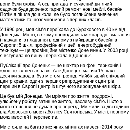
вони були скрізь. А ось пригадати сучасний дитячий
садочок буде доречно: гарний ремонт, нові меблі, басейн.
Потім я пішла до школи, де було поглиблене вивчення
математики та іноземної мови з перших класів.
У 1996 році моя сім’я переїхала до Курахового в 40 км від
Донецька. Місто, в якому проводились міжнародні змагання
і навчання з плавання в одному з найкращих басейнів
Європи; 5 шкіл, професійний ліцей, енергобудівний
технікум — це провінційне містечко Донеччини. У 2003 році
я вступила до вишу і переїхала в Донецьк.
Публікації про Донецьк — це шахтар на фоні териконів і
«донєцкіє» десь в назві. Але Донецьк, маючи 15 шахт і
десятки заводів, був містом троянд. Найбільший опіковий
центр країни, один з перших репродуктивних центрів,
перший в Європі центр із штучного вирощування шкіри.
Це був мій Донецьк. Ми мріяли про життя, подорожі,
улюблену роботу, затишне житло, щасливу сім’ю. Ніхто з
мого оточення не думав про переїзд. Ми жили за дві години
від Азовського моря або лісу Святогірська. У місті, повному
можливостей і перспектив.
Ми стояли на багатотисячних мітингах навесні 2014 року