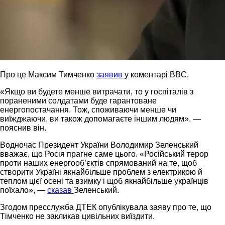
Про це Максим Тимченко
заявив
у коментарі BBC.
«Якщо ви будете менше витрачати, то у госпіталів з
пораненими солдатами буде гарантоване
енергопостачання. Тож, споживаючи менше чи
виїжджаючи, ви також допомагаєте іншим людям», —
пояснив він.
Водночас Президент України Володимир Зеленський
вважає, що Росія прагне саме цього. «Російський терор
проти наших енергообʼєктів спрямований на те, щоб
створити Україні якнайбільше проблем з електрикою й
теплом цієї осені та взимку і щоб якнайбільше українців
поїхало», —
сказав
Зеленський.
Згодом пресслужба ДТЕК опублікувала заяву про те, що
Тімченко не закликав цивільних виїздити.