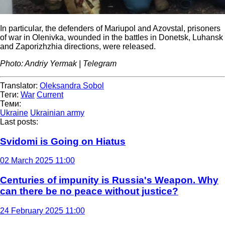
In particular, the defenders of Mariupol and Azovstal, prisoners
of war in Olenivka, wounded in the battles in Donetsk, Luhansk
and Zaporizhzhia directions, were released.
Photo: Andriy Yermak | Telegram
Translator:
Oleksandra Sobol
Теги:
War
Current
Теми:
Ukraine
Ukrainian army
Last posts:
Svidomi is Going on Hiatus
02 March 2025 11:00
Centuries of impunity is Russia's Weapon. Why
can there be no peace without justice?
24 February 2025 11:00