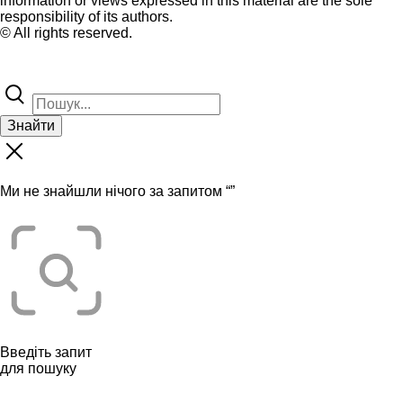
information or views expressed in this material are the sole
responsibility of its authors.
© All rights reserved.
Знайти
Ми не знайшли нічого за запитом “
”
Введіть запит
для пошуку