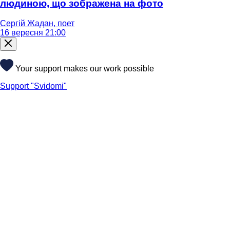
людиною, що зображена на фото
Сергій Жадан, поет
16 вересня 21:00
Your support makes our work possible
Support "Svidomi"