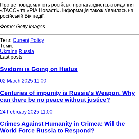
Про це повідомляють російські пропагандистські видання
«ТАСС» та «РІА Новасті». Інформація також з'явилась на
російській Вікіпедії.
Фото: Getty Images
Теги:
Current
Policy
Теми:
Ukraine
Russia
Last posts:
Svidomi is Going on Hiatus
02 March 2025 11:00
Centuries of impunity is Russia's Weapon. Why
can there be no peace without justice?
24 February 2025 11:00
Crimes Against Humanity in Crimea: Will the
World Force Russia to Respond?