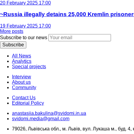
20 February 2025 17:00
~Russia illegally detains 25,000 Kremlin prisoner
19 February 2025 17:00
More posts
Subscribe to our news
Subscribe
All News
Analytics
Special projects
Interview
About us
Community
Contact Us
Editorial Policy
anastasiia.bakulina@svidomi.in.ua
svidomi.media@gmail.com
79026, Львівська обл., м. Львів, вул. Лукаша м., буд. 4, 