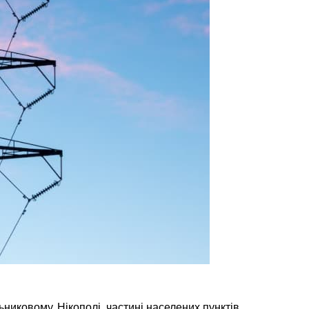
никовому, Нікополі, частині населених пунктів