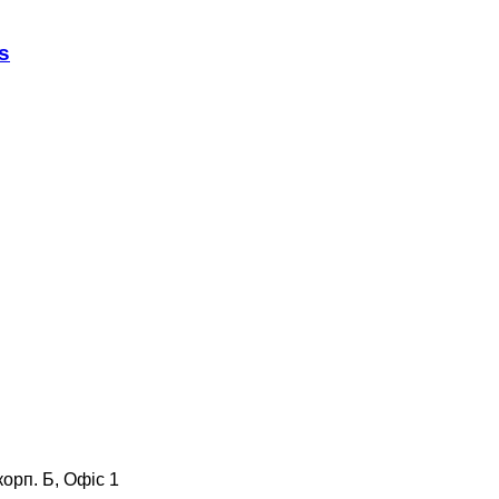
s
корп. Б, Офіс 1