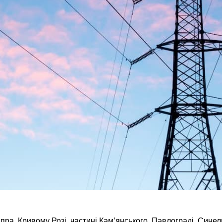
а, Кривому Розі, частині Кам’янського, Павлограді, Синель