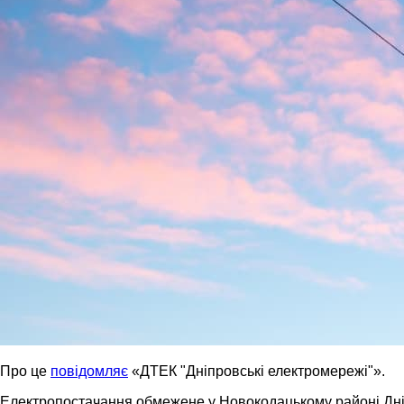
Про це
повідомляє
«ДТЕК "Дніпровські електромережі"».
Електропостачання обмежене у Новокодацькому районі Дніпр