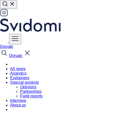
Donate
Donate
All news
Analytics
Explainers
Special projects
Opinions
Partneships
Field reports
Interview
About us