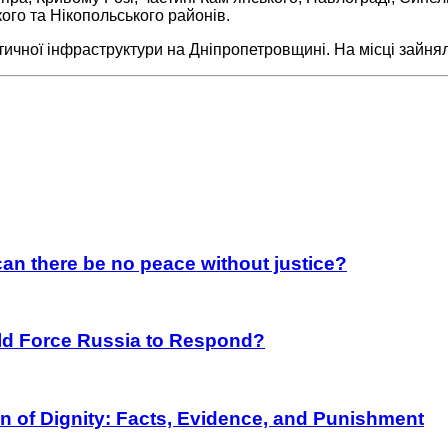
ого та Нікопольського районів.
етичної інфраструктури на Дніпропетровщині. На місці зайн
an there be no peace without justice?
rld Force Russia to Respond?
on of Dignity: Facts, Evidence, and Punishment