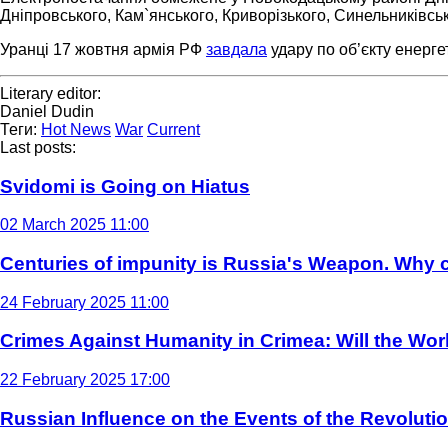
Дніпровського, Кам`янського, Криворізького, Синельниківськ
Уранці 17 жовтня армія РФ
завдала
удару по об’єкту енерг
Literary editor:
Daniel Dudin
Теги:
Hot News
War
Current
Last posts:
Svidomi is Going on Hiatus
02 March 2025 11:00
Centuries of impunity is Russia's Weapon. Why c
24 February 2025 11:00
Crimes Against Humanity in Crimea: Will the Wo
22 February 2025 17:00
Russian Influence on the Events of the Revoluti