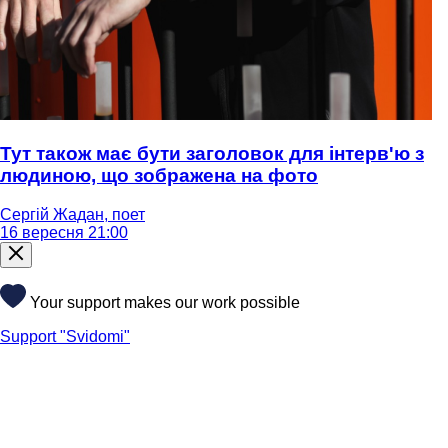
Тут також має бути заголовок для інтерв'ю з
людиною, що зображена на фото
Сергій Жадан, поет
16 вересня 21:00
Your support makes our work possible
Support "Svidomi"