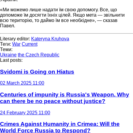
«Ми можемо лише надати їм свою допомогу. Все, що
допоможе їм досягти їхніх цілей. Якщо мета — звільнити
всю територію, то даймо їм все необхідне», — сказав
Павел.
Literary editor:
Kateryna Kruhova
Теги:
War
Current
Теми:
Ukraine
the Czech Republic
Last posts:
Svidomi is Going on Hiatus
02 March 2025 11:00
Centuries of impunity is Russia's Weapon. Why
can there be no peace without justice?
24 February 2025 11:00
Crimes Against Humanity in Crimea: Will the
World Force Russia to Respond?