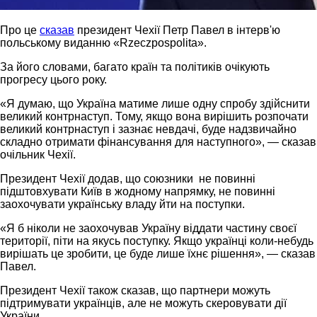
Про це
сказав
президент Чехії Петр Павел в інтерв'ю
польському виданню «Rzeczpospolita».
За його словами, багато країн та політиків очікують
прогресу цього року.
«Я думаю, що Україна матиме лише одну спробу здійснити
великий контрнаступ. Тому, якщо вона вирішить розпочати
великий контрнаступ і зазнає невдачі, буде надзвичайно
складно отримати фінансування для наступного», — сказав
очільник Чехії.
Президент Чехії додав, що союзники не повинні
підштовхувати Київ в жодному напрямку, не повинні
заохочувати українську владу йти на поступки.
«Я б ніколи не заохочував Україну віддати частину своєї
території, піти на якусь поступку. Якщо українці коли-небудь
вирішать це зробити, це буде лише їхнє рішення», — сказав
Павел.
Президент Чехії також сказав, що партнери можуть
підтримувати українців, але не можуть скеровувати дії
України.