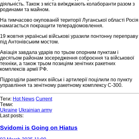
діяльність. Також з міста виїжджають колаборанти разом з
родинами та майном.
На тимчасово окупованій території Луганської області Росія
намагається покращити телерадіомовлення.
19 жовтня українські військові уразили понтонну переправу
під Антонівським мостом.
Авіація завдала ударів по трьом опорним пунктам і
десятьом районам зосередження озброєння та військової
техніки, а також трьом позиціям зенітних ракетних
комплексів армії РФ.
Підрозділи ракетних військ і артилерії поцілили по пункту
управління та зенітному ракетному комплексу С-300.
Теги:
Hot News
Current
Теми:
Ukraine
Ukrainian army
Last posts:
Svidomi is Going on Hiatus