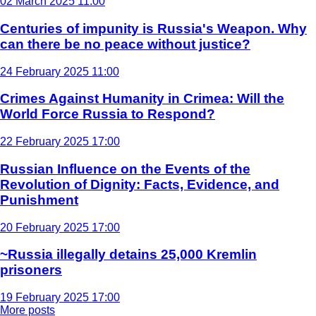
02 March 2025 11:00
Centuries of impunity is Russia's Weapon. Why
can there be no peace without justice?
24 February 2025 11:00
Crimes Against Humanity in Crimea: Will the
World Force Russia to Respond?
22 February 2025 17:00
Russian Influence on the Events of the
Revolution of Dignity: Facts, Evidence, and
Punishment
20 February 2025 17:00
~Russia illegally detains 25,000 Kremlin
prisoners
19 February 2025 17:00
More posts