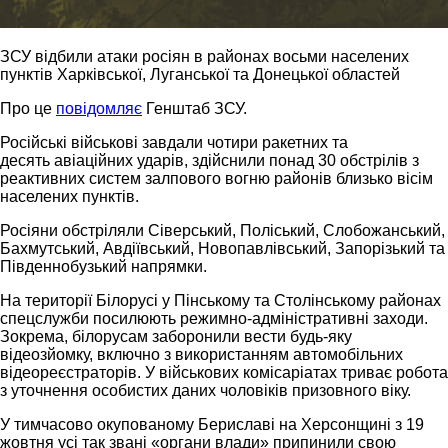
ЗСУ відбили атаки росіян в районах восьми населених
пунктів Харківської, Луганської та Донецької областей
Про це
повідомляє
Генштаб ЗСУ.
Російські військові завдали чотири ракетних та
десять авіаційних ударів, здійснили понад 30 обстрілів з
реактивних систем залпового вогню районів близько вісім
населених пунктів.
Росіяни обстріляли Сіверський, Поліський, Слобожанський,
Бахмутський, Авдіївський, Новопавлівський, Запорізький та
Південнобузький напрямки.
На території Білорусі у Пінському та Столінському районах
спецслужби посилюють режимно-адміністративні заходи.
Зокрема, білорусам заборонили вести будь-яку
відеозйомку, включно з використанням автомобільних
відеореєстраторів. У військових комісаріатах триває робота
з уточнення особистих даних чоловіків призовного віку.
У тимчасово окупованому Бериславі на Херсонщині з 19
жовтня усі так звані «органи влади» припинили свою