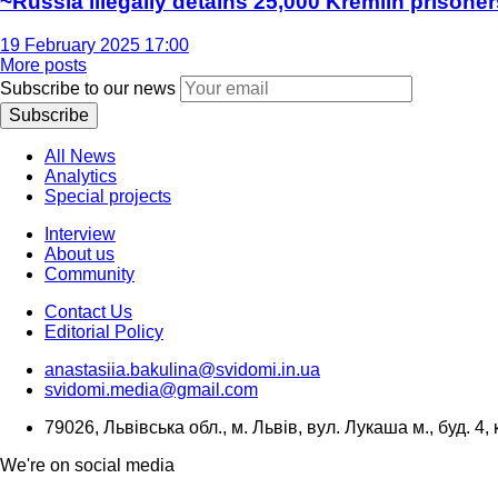
~Russia illegally detains 25,000 Kremlin prisoner
19 February 2025 17:00
More posts
Subscribe to our news
Subscribe
All News
Analytics
Special projects
Interview
About us
Community
Contact Us
Editorial Policy
anastasiia.bakulina@svidomi.in.ua
svidomi.media@gmail.com
79026, Львівська обл., м. Львів, вул. Лукаша м., буд. 4, 
We're on social media