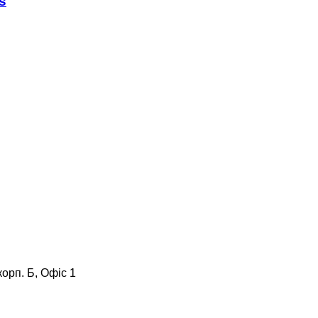
s
корп. Б, Офіс 1