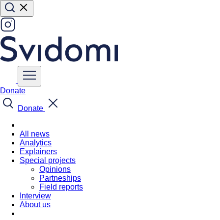
Donate
Donate
All news
Analytics
Explainers
Special projects
Opinions
Partneships
Field reports
Interview
About us