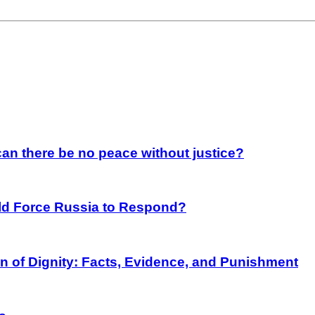
an there be no peace without justice?
rld Force Russia to Respond?
on of Dignity: Facts, Evidence, and Punishment