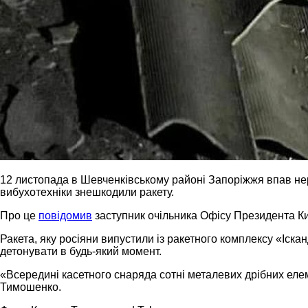
12 листопада в Шевченківському районі Запоріжжя впав нер
вибухотехніки знешкодили ракету.
Про це
повідомив
заступник очільника Офісу Президента К
Ракета, яку росіяни випустили із ракетного комплексу «Іска
детонувати в будь-який момент.
«Всередині касетного снаряда сотні металевих дрібних елеме
Тимошенко.