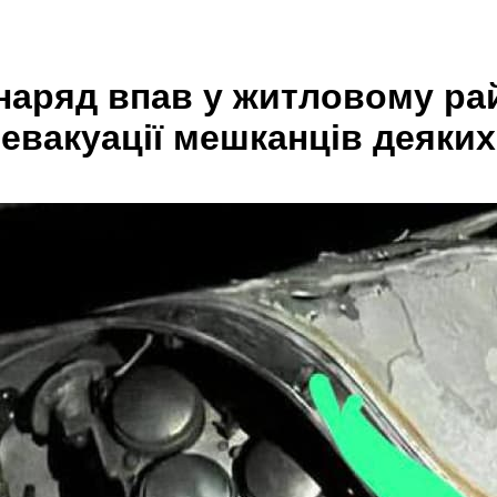
наряд впав у житловому ра
евакуації мешканців деяких