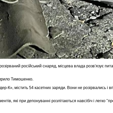
озірваний російський снаряд, місцева влада розв'язує пит
ирило Тимошенко.
ндер-К», містить 54 касетних заряди. Вони не розірвались і
нтів, які при депонуванні розлітаються навсібіч і легко "п