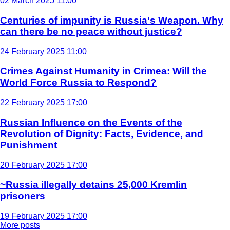
02 March 2025 11:00
Centuries of impunity is Russia's Weapon. Why
can there be no peace without justice?
24 February 2025 11:00
Crimes Against Humanity in Crimea: Will the
World Force Russia to Respond?
22 February 2025 17:00
Russian Influence on the Events of the
Revolution of Dignity: Facts, Evidence, and
Punishment
20 February 2025 17:00
~Russia illegally detains 25,000 Kremlin
prisoners
19 February 2025 17:00
More posts