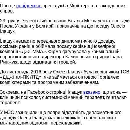
Про це
повідомляє
пресслужба Міністерства закордонних
справ.
23 грудня Зеленський звільнив Віталія Москаленка з посади
Посла України у Болгарії і призначив на цю посаду Олесю
Ілащук.
Ілащук немає попереднього дипломатичного досвіду,
оскільки раніше обіймала посаду керівниці ювелірної
компанії «ДЖЕММА». Фірма фігурувала у кримінальній
справі колишнього директора Калинівського ринку Івана
Ринжука щодо відмивання грошей.
До листопада 2016 року Олеся Ілащук була керівником ТОВ
«Діджітал-ПК ЛТД», яке займається оптовою торгівлею
комп’ютерами та програмним забезпеченням.
Зокрема, на Facebook-сторінці Ілащук
вказано
, що вона —
клінічний психолог, системно-сімейний терапевт, гештальт-
терапевт.
У МЗС зазначили, що попри відсутність дипломатичного
досвіду Олеся Ілащук має кваліфікацію спеціалістки з
міжнародних відносин, перекладачки.