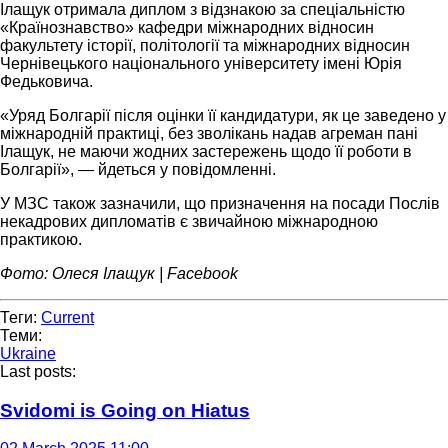
Ілащук отримала диплом з відзнакою за спеціальністю
«Країнознавство» кафедри міжнародних відносин
факультету історії, політології та міжнародних відносин
Чернівецького національного університету імені Юрія
Федьковича.
«Уряд Болгарії після оцінки її кандидатури, як це заведено у
міжнародній практиці, без зволікань надав агреман пані
Ілащук, не маючи жодних застережень щодо її роботи в
Болгарії», — йдеться у повідомленні.
У МЗС також зазначили, що призначення на посади Послів
некадрових дипломатів є звичайною міжнародною
практикою.
Фото: Олеся Ілащук | Facebook
Теги:
Current
Теми:
Ukraine
Last posts:
Svidomi is Going on Hiatus