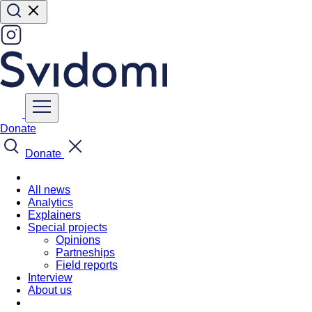
Donate
Donate
All news
Analytics
Explainers
Special projects
Opinions
Partneships
Field reports
Interview
About us