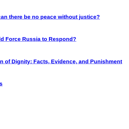
an there be no peace without justice?
rld Force Russia to Respond?
on of Dignity: Facts, Evidence, and Punishment
s