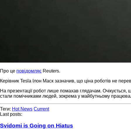
Про це
повідомляє
Reuters.
Керівник Tesla Ілон Маск зазначив, що ціна роботів не пер
На презентації робот лише помахав глядачам. Очікується, що
стали помічниками людей, зокрема у майбутньому працюва
Теги:
Hot News
Current
Last posts:
Svidomi is Going on Hiatus