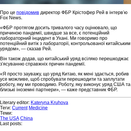
Про це
повідомив
директор ФБР Крістофер Рей в інтерв'ю
Fox News.
«ФБР протягом досить тривалого часу оцінювало, що
причиною пандемії, швидше за все, є потенційний
лабораторний інцидент в Ухані. Ми говоримо про
потенційний витік з лабораторії, контрольованої китайським
урядом», — сказав Рей.
Він також додав, що китайський уряд всіляко перешкоджає
з'ясуванню справжніх причин пандемії.
«Я просто зауважу, що уряд Китаю, як мені здається, робив
усе можливе, щоб спробувати перешкодити та заплутати
роботу, яку ми проводимо. Роботу, яку виконує уряд США та
близькі іноземні партнери», — каже представник ФБР.
Literary editor:
Kateryna Kruhova
Теги:
Current
Medicine
Теми:
The USA
China
Last posts: