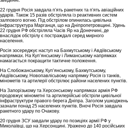
зведенні.
22 грудня Росія завдала п'ять ракетних та п'ять авіаційних
ударів. Також 15 разів обстріляла із реактивних систем
залпового вогню. Під обстрілом опинилась цивільна
інфраструктура Марганця, що на Дніпропетровщині. Удень
22 грудня РФ обстріляла Часів Яр на Донеччині, де
внаслідок обстрілу є постраждалі серед мирного
населення.
Росія зосереджує наступ на Бахмутському і Авдіївському
напрямках. На Куп’янському і Лиманському напрямках
намагається покращити тактичне положення.
На Слобожанському, Купʼянському, Бахмутському,
Авдіївському, Новопавлісьвому напрямку Росія із танків,
мінометів та артилерії обстрілює райони населених пунктів.
На Запорізькому та Херсонському напрямках армія РФ
продовжує мінометні та артилерійські обстріли цивільної
інфраструктури правого берега Дніпра. Заголом ушкоджень
зазнали понад 25 населених пунктів. Вночі Росія завдала
ракетного удару по Очакову.
20 грудня ЗСУ завдали удару по позиціях армії РФ у
Миколаївці, що на Херсонщині. Уражено до 140 російських