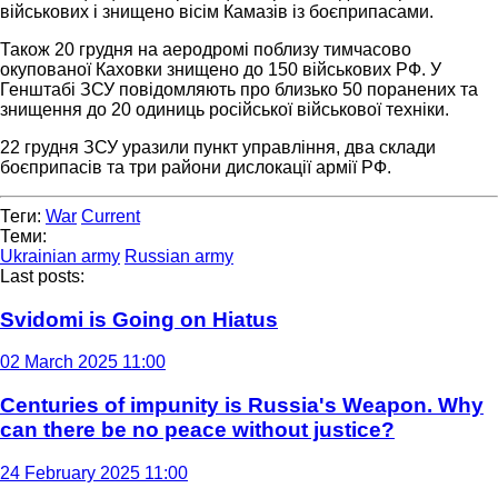
військових і знищено вісім Камазів із боєприпасами.
Також 20 грудня на аеродромі поблизу тимчасово
окупованої Каховки знищено до 150 військових РФ. У
Генштабі ЗСУ повідомляють про близько 50 поранених та
знищення до 20 одиниць російської військової техніки.
22 грудня ЗСУ уразили пункт управління, два склади
боєприпасів та три райони дислокації армії РФ.
Теги:
War
Current
Теми:
Ukrainian army
Russian army
Last posts:
Svidomi is Going on Hiatus
02 March 2025 11:00
Centuries of impunity is Russia's Weapon. Why
can there be no peace without justice?
24 February 2025 11:00