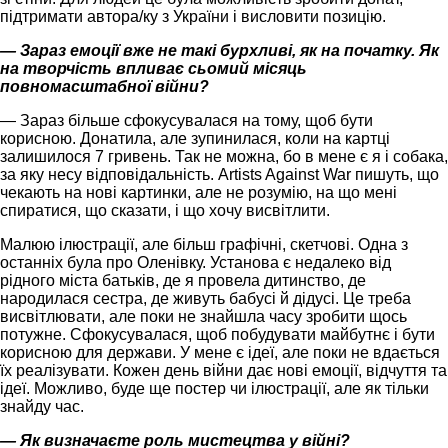
підтримати автора/ку з України і висловити позицію.
— Зараз емоції вже не такі бурхливі, як на початку. Як
на творчість впливає сьомий місяць
повномасштабної війни?
— Зараз більше сфокусувалася на тому, щоб бути
корисною. Донатила, але зупинилася, коли на картці
залишилося 7 гривень. Так не можна, бо в мене є я і собака,
за яку несу відповідальність. Artists Against War пишуть, що
чекають на нові картинки, але не розумію, на що мені
спиратися, що сказати, і що хочу висвітлити.
Малюю ілюстрації, але більш графічні, скетчові. Одна з
останніх була про Оленівку. Установа є недалеко від
рідного міста батьків, де я провела дитинство, де
народилася сестра, де живуть бабусі й дідусі. Це треба
висвітлювати, але поки не знайшла часу зробити щось
потужне. Сфокусувалася, щоб побудувати майбутнє і бути
корисною для держави. У мене є ідеї, але поки не вдається
їх реалізувати. Кожен день війни дає нові емоції, відчуття та
ідеї. Можливо, буде ще постер чи ілюстрації, але як тільки
знайду час.
— Як визначаєте роль мистецтва у війні?