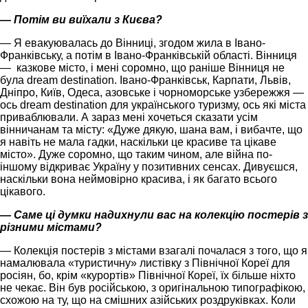
— Потім ви виїхали з Києва?
— Я евакуювалась до Вінниці, згодом жила в Івано-
Франківську, а потім в Івано-Франківській області. Вінниця
— казкове місто, і мені соромно, що раніше Вінниця не
була dream destination. Івано-Франківськ, Карпати, Львів,
Дніпро, Київ, Одеса, азовське і чорноморське узбережжя —
ось dream destination для українського туризму, ось які міста
приваблювали. А зараз мені хочеться сказати усім
вінничанам та місту: «Дуже дякую, шана вам, і вибачте, що
я навіть не мала гадки, наскільки це красиве та цікаве
місто». Дуже соромно, що таким чином, але війна по-
іншому відкриває Україну у позитивних сенсах. Дивуєшся,
наскільки вона неймовірно красива, і як багато всього
цікавого.
— Саме ці думки надихнули вас на колекцію постерів з
різними містами?
— Колекція постерів з містами взагалі почалася з того, що я
намалювала «туристичну» листівку з Північної Кореї для
росіян, бо, крім «курортів» Північної Кореї, їх більше ніхто
не чекає. Він був російською, з оригінальною типографікою,
схожою на ту, що на смішних азійських роздруківках. Коли