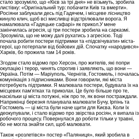
стало зрозуміло, що «Кієв за трі дня» не візьмуть, зробила
листівку: «Оригінальний тур: побачити Київ та вмерти».
Росіяни заблукали десь під Гадячем, і місцеве лісництво
кинуло клич, щоб всі мисливці відстрілювали ворога. Я
намалювала «Гадяцьке сафарі» як прикол.У мене
закінчилась агресія, ці три постери зробила на сарказмі.
Зрозуміла, що не можу далі рухатись з агресією. Тоді
почала робити постери підтримки та «підсвічувати» міста-
герої, що потерпали від бойових дій. Спочатку «народився»
Харків, бо прожила там 14 років.
Згодом стало відомо про Херсон, про жителів, які попри
окупацію і терор, чинять спротив і заявляють, що вони —
Україна. Потім — Маріуполь, Чернігів, Гостомель, і почалась
комунікація з підписниками. Вони говорили, які міста
потребують підтримки. Я малювала постери, будувала їх на
місцевих пам'ятках та приколах. Це було більше про те,
наскільки ці міста потужні, ніж про те, як вони постраждали.
Наприкінці березня планувала малювати Бучу, Ірпінь та
Гостомель — ці міста були наче щити для Києва. Коли їх
деокупували, і стало відомо про звірства росіян, я випала із
робочого процесу. Повернулася до роботи тільки у травні,
бо не могла знайти сил, щоб малювати.
Також «розлетівся» постер «Паляниця», який зробила в