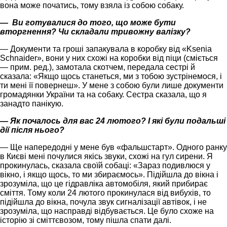
вона може початись, тому взяла із собою собаку.
— Ви готувалися до того, що може бути
вторгнення? Чи складали тривожну валізку?
— Документи та гроші запакувала в коробку від «Ksenia
Schnaider», вони у них схожі на коробки від піци (сміється
— прим. ред.), замотала скотчем, передала сестрі й
сказала: «Якщо щось станеться, ми з тобою зустрінемося, і
ти мені її повернеш». У мене з собою були лише документи
громадянки України та на собаку. Сестра сказала, що я
занадто панікую.
— Як почалось для вас 24 лютого? І які були подальші
дії після нього?
— Ще напередодні у мене був «фальшстарт». Одного ранку
в Києві мені почулися якісь звуки, схожі на гул сирени. Я
прокинулась, сказала своїй собаці: «Зараз подивлюся у
вікно, і якщо щось, то ми збираємось». Підійшла до вікна і
зрозуміла, що це гідравліка автомобіля, який прибирає
сміття. Тому коли 24 лютого прокинулася від вибухів, то
підійшла до вікна, почула звук сигналізації автівок, і не
зрозуміла, що насправді відбувається. Це було схоже на
історію зі сміттєвозом, тому пішла спати далі.