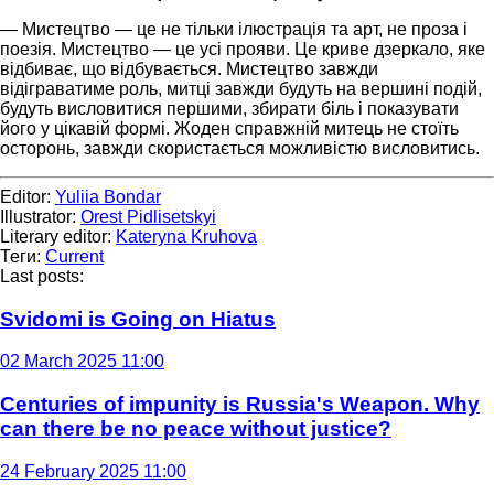
— Мистецтво — це не тільки ілюстрація та арт, не проза і
поезія. Мистецтво — це усі прояви. Це криве дзеркало, яке
відбиває, що відбувається. Мистецтво завжди
відіграватиме роль, митці завжди будуть на вершині подій,
будуть висловитися першими, збирати біль і показувати
його у цікавій формі. Жоден справжній митець не стоїть
осторонь, завжди скористається можливістю висловитись.
Editor:
Yuliia Bondar
Illustrator:
Orest Pidlisetskyi
Literary editor:
Kateryna Kruhova
Теги:
Current
Last posts:
Svidomi is Going on Hiatus
02 March 2025 11:00
Centuries of impunity is Russia's Weapon. Why
can there be no peace without justice?
24 February 2025 11:00