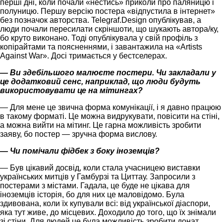
перші дні, коли почали «нестись» приколи про паляницю і
полуницю. Першу версію постера «відпустила в інтернет»
без позначок авторства. Telegraf.Design опублікував, а
люди почали пересилати скріншоти, що шукають автора/ку,
бо круто виконано. Тоді опублікувала у свій профіль з
копірайтами та поясненнями, і завантажила на «Artists
Against War». Досі тримається у бестселерах.
— Ви здебільшого малюєте постери. Чи закладали у
це додатковий сенс, наприклад, що люди будуть
використовувати це на мітингах?
— Для мене це звична форма комунікації, і я давно працюю
в такому форматі. Це можна видрукувати, повісити на стіні,
а можна вийти на мітинг. Це гарна можливість зробити
заяву, бо постер — зручна форма вислову.
— Чи помічали фідбек з боку іноземців?
— Був цікавий досвід, коли стала учасницею виставки
українських митців у Гамбурзі та Циттау. Запросили з
постерами з містами. Гадала, це буде не цікава для
іноземців історія, бо для них це маловідомо. Була
здивована, коли їх купували всі: від української діаспори,
яка тут живе, до місцевих. Доходило до того, що їх знімали
зі стіни. Для людей це була можливість зробити донат,