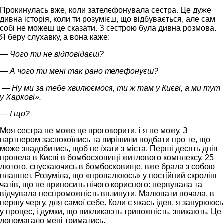
Прокинулась вже, коли зателефонувала сестра. Це дуже
дивна історія, коли ти розумієш, що відбувається, але сам
собі не можеш це сказати. З сестрою була дивна розмова.
Я беру слухавку, а вона каже:
— Чого ти не відповідаєш?
— А чого ти мені так рано телефонуєш?
— Ну ми за тебе хвилюємося, ти ж там у Києві, а ми тут
у Харкові».
— І що?
Моя сестра не може це проговорити, і я не можу. З
партнером заспокоїлись та вирішили подбати про те, що
може знадобитись, щоб не їхати з міста. Перші десять днів
провела в Києві в бомбосховищі житлового комплексу. 25
лютого, спускаючись в бомбосховище, вже брала з собою
планшет. Розуміла, що «провалююсь» у постійний скролінг
чатів, що не приносить нічого корисного: нервувала та
відчувала неспроможність вплинути. Малювати почала, в
першу чергу, для самої себе. Коли є якась ідея, я занурююсь
у процес, і думки, що викликають тривожність, зникають. Це
допомагало мені триматись.