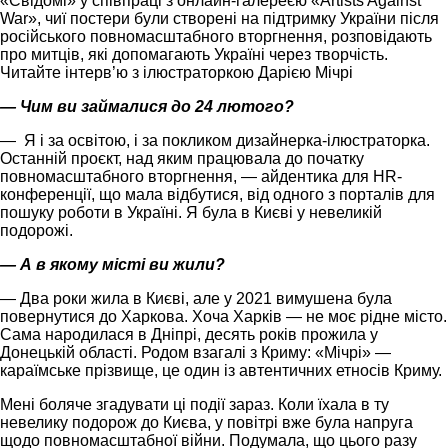
«Свідомі» у співпраці з онлайн-галереєю «Artists Against
War», чиї постери були створені на підтримку України після
російського повномасштабного вторгнення, розповідають
про митців, які допомагають Україні через творчість.
Читайте інтерв’ю з ілюстраторкою Дарією Мічрі
— Чим ви займалися до 24 лютого?
— Я і за освітою, і за покликом дизайнерка-ілюстраторка.
Останній проєкт, над яким працювала до початку
повномасштабного вторгнення, — айдентика для HR-
конференції, що мала відбутися, від одного з порталів для
пошуку роботи в Україні. Я була в Києві у невеликій
подорожі.
— А в якому місті ви жили?
— Два роки жила в Києві, але у 2021 вимушена була
повернутися до Харкова. Хоча Харків — не моє рідне місто.
Сама народилася в Дніпрі, десять років прожила у
Донецькій області. Родом взагалі з Криму: «Мічрі» —
караїмське прізвище, це один із автентичних етносів Криму.
Мені боляче згадувати ці події зараз. Коли їхала в ту
невелику подорож до Києва, у повітрі вже була напруга
щодо повномасштабної війни. Подумала, що цього разу