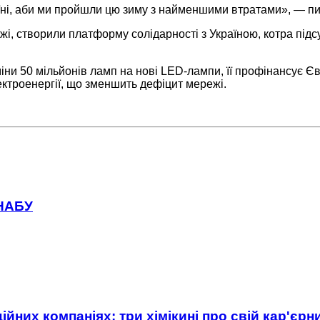
аїні, аби ми пройшли цю зиму з найменшими втратами», — 
жі, створили платформу солідарності з Україною, котра під
міни 50 мільйонів ламп на нові LED-лампи, її профінансує Є
ктроенергії, що зменшить дефіцит мережі.
 НАБУ
ійних компаніях: три хімікині про свій кар'єр