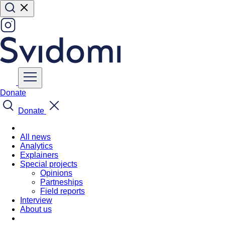
Donate
Donate
All news
Analytics
Explainers
Special projects
Opinions
Partneships
Field reports
Interview
About us