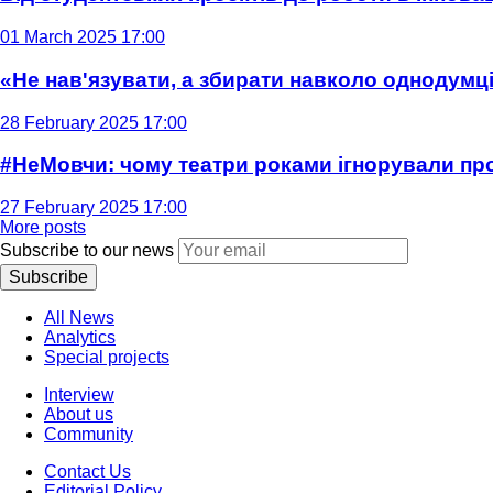
01 March 2025 17:00
«Не нав'язувати, а збирати навколо однодумців
28 February 2025 17:00
#НеМовчи: чому театри роками ігнорували п
27 February 2025 17:00
More posts
Subscribe to our news
Subscribe
All News
Analytics
Special projects
Interview
About us
Community
Contact Us
Editorial Policy