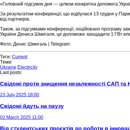
«Головний підсумок дня — цілком конкретна допомога Укр
За результатом конференції, що відбулася 13 грудня у Пари
від партнерів.
Також, за підсумками конференції, ініційовано програму за
України Дениса Шмигаля, це допоможе заощадити 1 ГВт еле
Фото: Денис Шмигаль | Telegram
Теги:
Current
Теми:
Ukraine
Electricity
Last posts:
Свідомі проти знищення незалежності САП та
23 July 2025 18:00
Свідомі йдуть на паузу
02 March 2025 11:00
Від студентських проєктів до роботи в інновац