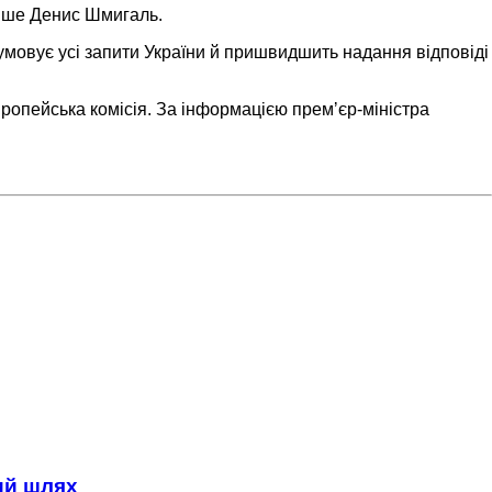
пише Денис Шмигаль.
сумовує усі запити України й пришвидшить надання відповіді
вропейська комісія. За інформацією премʼєр-міністра
ний шлях