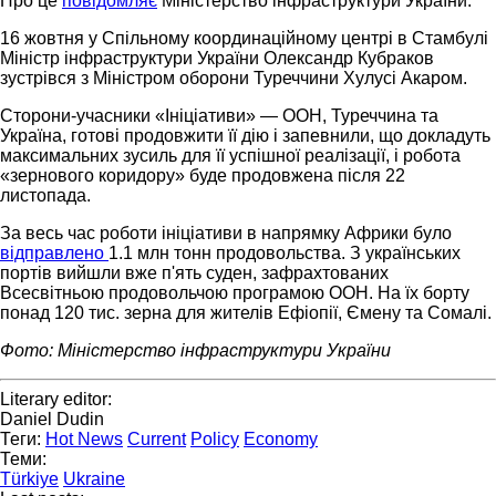
Про це
повідомляє
Міністерство інфраструктури України.
16 жовтня у Спільному координаційному центрі в Стамбулі
Міністр інфраструктури України Олександр Кубраков
зустрівся з Міністром оборони Туреччини Хулусі Акаром.
Сторони-учасники «Ініціативи» — ООН, Туреччина та
Україна, готові продовжити її дію і запевнили, що докладуть
максимальних зусиль для її успішної реалізації, і робота
«зернового коридору» буде продовжена після 22
листопада.
За весь час роботи ініціативи в напрямку Африки було
відправлено
1.1 млн тонн продовольства. З українських
портів вийшли вже п'ять суден, зафрахтованих
Всесвітньою продовольчою програмою ООН. На їх борту
понад 120 тис. зерна для жителів Ефіопії, Ємену та Сомалі.
Фото: Міністерство інфраструктури України
Literary editor:
Daniel Dudin
Теги:
Hot News
Current
Policy
Economy
Теми:
Türkiye
Ukraine