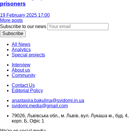
prisoners
19 February 2025 17:00
More posts
Subscribe to our news
Subscribe
All News
Analytics
Special projects
Interview
About us
Community
Contact Us
Editorial Policy
anastasiia.bakulina@svidomi.in.ua
svidomi.media@gmail.com
79026, Львівська обл., м. Львів, вул. Лукаша м., буд. 4,
корп. Б, Офіс 1
We're on social media