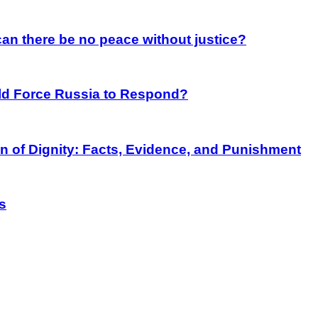
an there be no peace without justice?
rld Force Russia to Respond?
on of Dignity: Facts, Evidence, and Punishment
s