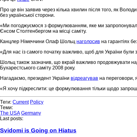
Про це він заявив через кілька хвилин після того, як Во
без української сторони.
«Ми погоджуємося з формулюванням, яке ми запропонували
Єнсом Столтенбергом на місці саміту.
Канцлер Німеччини Олаф Шольц
наголосив
на гарантіях бе
«Для нас із самого початку важливо, щоб для України були 
Шольц також зазначив, що вкрай важливо продовжувати нада
Бухарестського саміту 2008 року.
Нагадаємо, президент України
відреагував
на переговори, я
«Я хочу підкреслити: це формулювання тільки щодо запрош
Теги:
Current
Policy
Теми:
The USA
Germany
Last posts:
Svidomi is Going on Hiatus