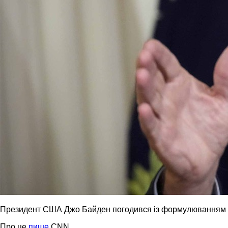
Президент США Джо Байден погодився із формулюванням с
Про це
пише
CNN.