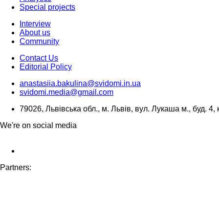
Special projects
Interview
About us
Community
Contact Us
Editorial Policy
anastasiia.bakulina@svidomi.in.ua
svidomi.media@gmail.com
79026, Львівська обл., м. Львів, вул. Лукаша м., буд. 4, 
We're on social media
Partners: