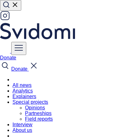
Donate
Donate
All news
Analytics
Explainers
Special projects
Opinions
Partneships
Field reports
Interview
About us