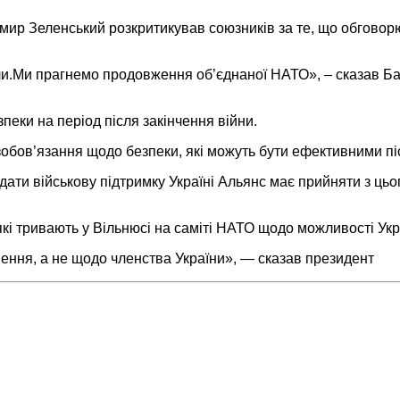
лодимир Зеленський розкритикував союзників за те, що обг
.Ми прагнемо продовження об’єднаної НАТО», – сказав Ба
зпеки на період після закінчення війни.
зобов’язання щодо безпеки, які можуть бути ефективними пі
ти військову підтримку Україні Альянс має прийняти з цьо
кі тривають у Вільнюсі на саміті НАТО щодо можливості Укр
ення, а не щодо членства України», — сказав президент