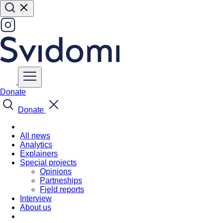
Donate
Donate
All news
Analytics
Explainers
Special projects
Opinions
Partneships
Field reports
Interview
About us