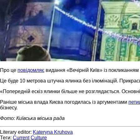
Про це
повідомляє
видання «Вечірній Київ» із покликанням 
Це буде 10 метрова штучна ялинка без ілюмінацій. Прикраси
«Попередній ескіз ялинки більше не розглядається. Основні
Раніше міська влада Києва погодилась із аргументами
петиц
бізнесу.
Фото: Київська міська рада
Literary editor:
Kateryna Kruhova
Теги:
Current
Culture