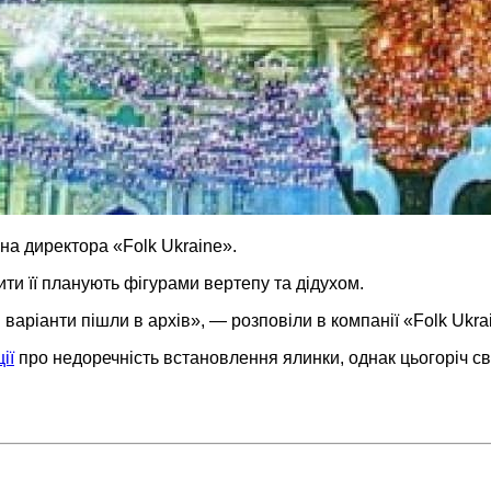
на директора «Folk Ukraine».
ти її планують фігурами вертепу та дідухом.
 варіанти пішли в архів», — розповіли в компанії «Folk Uk
ії
про недоречність встановлення ялинки, однак цьогоріч с