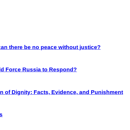
an there be no peace without justice?
rld Force Russia to Respond?
on of Dignity: Facts, Evidence, and Punishment
s