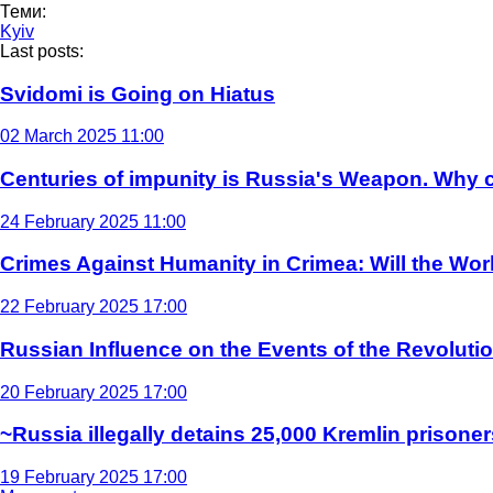
Теми:
Kyiv
Last posts:
Svidomi is Going on Hiatus
02 March 2025 11:00
Centuries of impunity is Russia's Weapon. Why c
24 February 2025 11:00
Crimes Against Humanity in Crimea: Will the Wo
22 February 2025 17:00
Russian Influence on the Events of the Revoluti
20 February 2025 17:00
~Russia illegally detains 25,000 Kremlin prisoner
19 February 2025 17:00