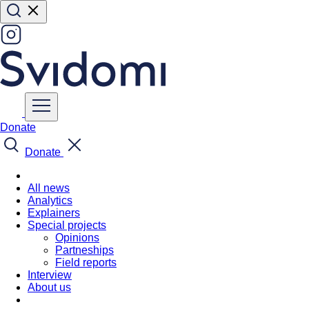
Donate
Donate
All news
Analytics
Explainers
Special projects
Opinions
Partneships
Field reports
Interview
About us