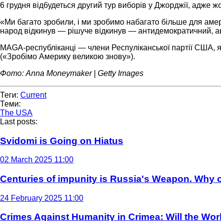
6 грудня відбудеться другий тур виборів у Джорджії, адже жо
«Ми багато зробили, і ми зробимо набагато більше для аме
народ відкинув — рішуче відкинув — антидемократичний, ав
MAGA-республіканці — члени Респуліканської партії США, я
(«Зробімо Америку великою знову»).
Фото: Anna Moneymaker | Getty Images
Теги:
Current
Теми:
The USA
Last posts:
Svidomi is Going on Hiatus
02 March 2025 11:00
Centuries of impunity is Russia's Weapon. Why c
24 February 2025 11:00
Crimes Against Humanity in Crimea: Will the Wo