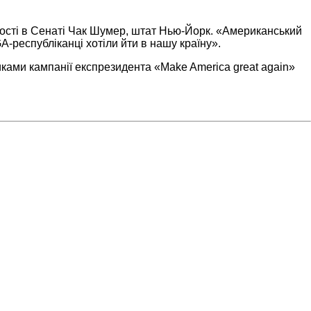
шості в Сенаті Чак Шумер, штат Нью-Йорк. «Американський
-республіканці хотіли йти в нашу країну».
ками кампанії експрезидента «Make America great again»