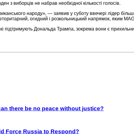
ден з виборців не набрав необхідної кількості голосів.
риканського народу», — заявив у суботу ввечері лідер біль
торитарний, огидний і розкольницький напрямок, яким MAGA
кі підтримують Дональда Трампа, зокрема вони є прихильни
an there be no peace without justice?
rld Force Russia to Respond?