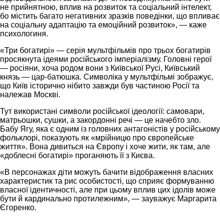
не прийнятною, вплив на розвиток та соціальний інтелект,
бо містить багато негативних зразків поведінки, що впливає
на соціальну адаптацію та емоційний розвиток», — каже
психологиня.
«Три богатирі» — серія мультфільмів про трьох богатирів
просякнута ідеями російського імперіалізму. Головні герої
— росіяни, хоча родом вони з Київської Русі, Київський
князь — цар-батюшка. Символіка у мультфільмі зображує,
що Київ історично нібито завжди був частиною Росії та
належав Москві.
Тут використані символи російської ідеології: самовари,
матрьошки, сушки, а закордонні речі — це начебто зло.
Бабу Ягу, яка є одним із головних антагоністів у російському
фольклорі, показують як «мрійницю про європейське
життя». Вона дивиться на Європу і хоче жити, як там, але
«доблесні богатирі» проганяють її з Києва.
«В персонажах діти можуть бачити відображення власних
характеристик та рис особистості, що сприяє формуванню
власної ідентичності, але при цьому вплив цих ідолів може
бути й кардинально протилежним», — зауважує Маргарита
Єгоренко.