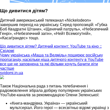
Що дивитися дітям?
Дитячий американський телеканал «Nickelodeon»
завершив перехід на українську. Серед пропозицій: «Губка
Боб Квадратні Штани», «Щенячий патруль», «Небезпечний
Генрі», «Небезпечний загін», «Нейт Всемогутній»,
«Касаґрандес» тощо.
Що дивитися дітям? Дитячий контент: YouTube та кіно ::
Свідомі
Чому українська «Маша та Ведмідь» поширює російську
пропаганду, наскільки ніша дитячого контенту в YouTube
все ще не заповнена та які фільми хочуть бачити діти
частіше
svidomi.in.ua
Також Національна рада з питань телебачення і
радіомовлення зібрала добірку популярних українських
YouTube-каналів за рекомендацією Олени Зеленської:
«Книга-мандрівка. Україна» — український
мультсеріал. Його герої — всесвітньо відомі українці з