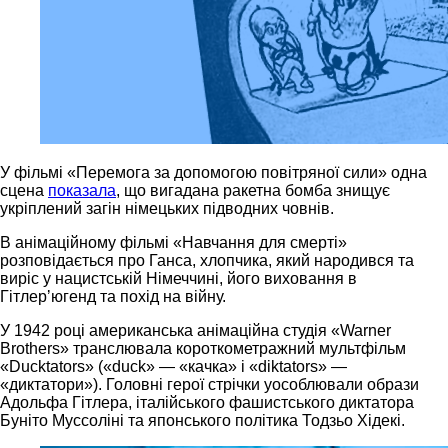
У фільмі «Перемога за допомогою повітряної сили» одна
сцена
показала
, що вигадана ракетна бомба знищує
укріплений загін німецьких підводних човнів.
В анімаційному фільмі «Навчання для смерті»
розповідається про Ганса, хлопчика, який народився та
виріс у нацистській Німеччині, його виховання в
Гітлерʼюгенд та похід на війну.
У 1942 році американська анімаційна студія «Warner
Brothers» транслювала короткометражний мультфільм
«Ducktators» («duck» — «качка» і «diktators» —
«диктатори»). Головні герої стрічки уособлювали образи
Адольфа Гітлера, італійського фашистського диктатора
Буніто Муссоліні та японського політика Тодзьо Хідекі.