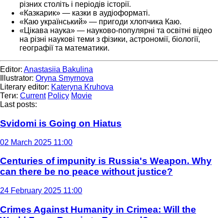
різних століть і періодів історії.
«Казкарик» — казки в аудіоформаті.
«Каю український» — пригоди хлопчика Каю.
«Цікава наука» — науково-популярні та освітні відео
на різні наукові теми з фізики, астрономії, біології,
географії та математики.
Editor:
Anastasiia Bakulina
Illustrator:
Oryna Smyrnova
Literary editor:
Kateryna Kruhova
Теги:
Current
Policy
Movie
Last posts:
Svidomi is Going on Hiatus
02 March 2025 11:00
Centuries of impunity is Russia's Weapon. Why
can there be no peace without justice?
24 February 2025 11:00
Crimes Against Humanity in Crimea: Will the