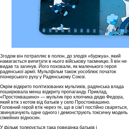
Згодом він потрапляє в полон, до злодія «буржуа», який
намагається випитати в нього військову таємницю. Її він не
видав та загинув. Його поховали, як маленького героя
радянської армії. Мультфільм також уособлює початок
піонерського руху у Радянському Союзі.
Окрім відкрито політизованих мультиків, радянська влада
поширювала менш відкриту пропаганду. Приклад,
«Простоквашино» — мультик про хлопчика дядю Федора,
який втік з котом від батьків у село Простоквашино.
Головний герой втік через те, що в сімʼї постійно сваряться,
звинувачують одне одного і демонструють токсичну модель
сімейних відносин.
У фільмі толерується така поведінка батьків і