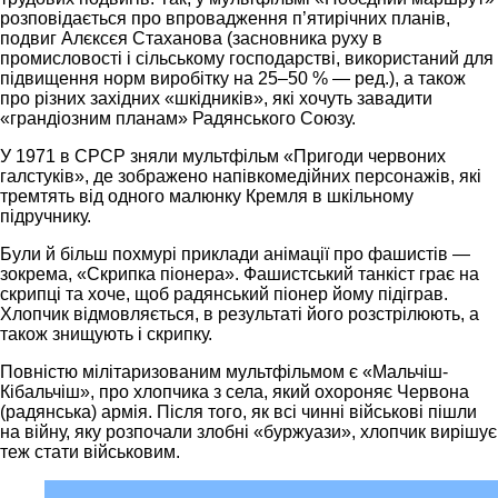
розповідається про впровадження п’ятирічних планів,
подвиг Алєксєя Стаханова (засновника руху в
промисловості і сільському господарстві, використаний для
підвищення норм виробітку на 25–50 % — ред.), а також
про різних західних «шкідників», які хочуть завадити
«грандіозним планам» Радянського Союзу.
У 1971 в СРСР зняли мультфільм «Пригоди червоних
галстуків», де зображено напівкомедійних персонажів, які
тремтять від одного малюнку Кремля в шкільному
підручнику.
Були й більш похмурі приклади анімації про фашистів —
зокрема, «Скрипка піонера». Фашистський танкіст грає на
скрипці та хоче, щоб радянський піонер йому підіграв.
Хлопчик відмовляється, в результаті його розстрілюють, а
також знищують і скрипку.
Повністю мілітаризованим мультфільмом є «Мальчіш-
Кібальчіш», про хлопчика з села, який охороняє Червона
(радянська) армія. Після того, як всі чинні військові пішли
на війну, яку розпочали злобні «буржуази», хлопчик вирішує
теж стати військовим.