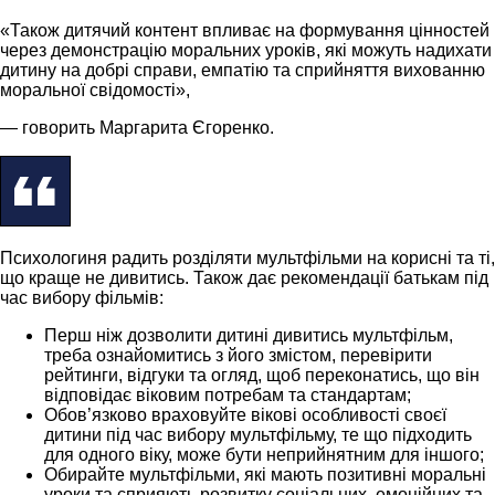
«Також дитячий контент впливає на формування цінностей
через демонстрацію моральних уроків, які можуть надихати
дитину на добрі справи, емпатію та сприйняття вихованню
моральної свідомості»,
— говорить Маргарита Єгоренко.
Психологиня радить розділяти мультфільми на корисні та ті,
що краще не дивитись. Також дає рекомендації батькам під
час вибору фільмів:
Перш ніж дозволити дитині дивитись мультфільм,
треба ознайомитись з його змістом, перевірити
рейтинги, відгуки та огляд, щоб переконатись, що він
відповідає віковим потребам та стандартам;
Обов’язково враховуйте вікові особливості своєї
дитини під час вибору мультфільму, те що підходить
для одного віку, може бути неприйнятним для іншого;
Обирайте мультфільми, які мають позитивні моральні
уроки та сприяють розвитку соціальних, емоційних та