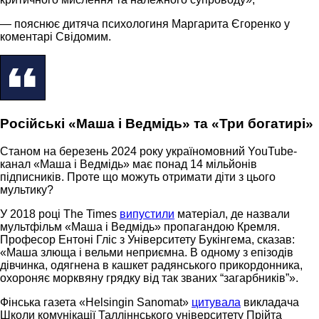
— пояснює дитяча психологиня Маргарита Єгоренко у
коментарі Свідомим.
Російські «Маша і Ведмідь» та «Три богатирі»
Станом на березень 2024 року україномовний YouTube-
канал «Маша і Ведмідь» має понад 14 мільйонів
підписників. Проте що можуть отримати діти з цього
мультику?
У 2018 році The Times
випустили
матеріал, де назвали
мультфільм «Маша і Ведмідь» пропагандою Кремля.
Професор Ентоні Гліс з Університету Букінгема, сказав:
«Маша злюща і вельми неприємна. В одному з епізодів
дівчинка, одягнена в кашкет радянського прикордонника,
охороняє морквяну грядку від так званих “загарбників”».
Фінська газета «Helsingin Sanomat»
цитувала
викладача
Школи комунікації Талліннського університету Прійта