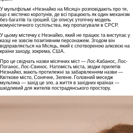
У мультфільмі «Незнайко на Місяці» розповідають про те,
що є містечко коротунів, де всі працюють як один механізм
без багатіїв та грошей. Це описує утопічну модель
комуністичного суспільства, яку пропагували в СРСР.
У цьому містечку є Незнайко, який не працює та виступає у
казці не зовсім позитивним персонажем. Згодом він
відправляється на Місяць, який є спотвореною алюзією на
країни заходу, зокрема, США.
Про це свідчать назви місячних міст — Лос-Кабанос, Лос-
Поганос, Лос-Свинос. Натомість міста, звідки прилетів
Незнайко, мають протилежні за забарвленням назви —
Квіткове місто, Сонячне, Зелене. Головний меседж
мультика — захід це зло, а життя в західних країнах —
шкідливий для жителів пострадянського простору.