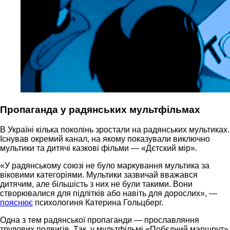
Пропаганда у радянських мультфільмах
В Україні кілька поколінь зростали на радянських мультиках.
Існував окремий канал, на якому показували виключно
мультики та дитячі казкові фільми — «Дєтский мір».
«У радянському союзі не було маркування мультика за
віковими категоріями. Мультики зазвичай вважався
дитячим, але більшість з них не були такими. Вони
створювалися для підлітків або навіть для дорослих», —
пояснює
психологиня Катерина Гольцберг.
Одна з тем радянської пропаганди — прославляння
трудових подвигів. Так, у мультфільмі «Побєдний маршрут»