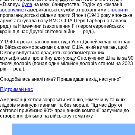
«Disney»
була
на межі банкрутства. Тоді ж до компанії
звернулися
американські служби з проханнями
створити
пропагандистські фільми проти Японії (1941 року японська
армія атакувала базу ВМС США Перл-Гарбор на Гаваях —
ред.) та Німеччини (захоплення Гітлером європейських
країн під час Другої світової війни — ред.).
У 1940-х роках засновник студії Уолт Дісней уклав контракт
із Військово-морськими силами США, який вимагав, щоб
Disney випустила двадцять короткометражних
мультфільмів про війну для уряду Сполучених Штатів за 90
тисяч доларів (понад один мільйон доларів станом на 2023
рік — ред.).
Сподобалась аналітика? Пришвидши вихід наступної
Підтримай нас
Американці хотіли зобразити Японію, Німеччину та їхніх
лідерів маніпулятивними та без моралі. Під час Другої
світової приблизно 90% працівників компанії залучили до
створення фільмів на військову тематику.