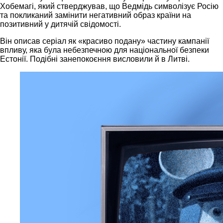
Хобемагі, який стверджував, що Ведмідь символізує Росію
та покликаний замінити негативний образ країни на
позитивний у дитячій свідомості.
Він описав серіал як «красиво подану» частину кампанії
впливу, яка була небезпечною для національної безпеки
Естонії. Подібні занепокоєння висловили й в Литві.