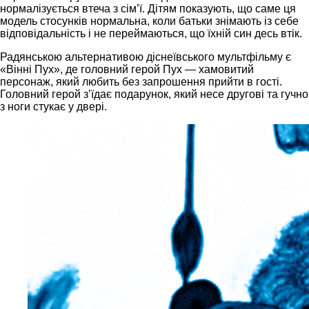
нормалізується втеча з сім’ї. Дітям показують, що саме ця
модель стосунків нормальна, коли батьки знімають із себе
відповідальність і не переймаються, що їхній син десь втік.
Радянською альтернативою діснеївського мультфільму є
«Вінні Пух», де головний герой Пух — хамовитий
персонаж, який любить без запрошення прийти в гості.
Головний герой зʼїдає подарунок, який несе другові та гучно
з ноги стукає у двері.