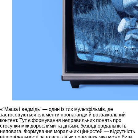
«”Маша і ведмідь” — один із тих мультфільмів, де
застосовуються елементи пропаганди й розважальний
контент. Тут є формування неправильних понять про
стосунки між дорослими та дітьми, безвідповідальність,
неповага. Формування моральних цінностей — відсутність
відповідальності за власні дії чи поведінку, яка може бути