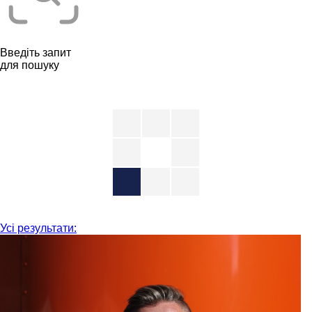
Введіть запит
для пошуку
Усі результати: