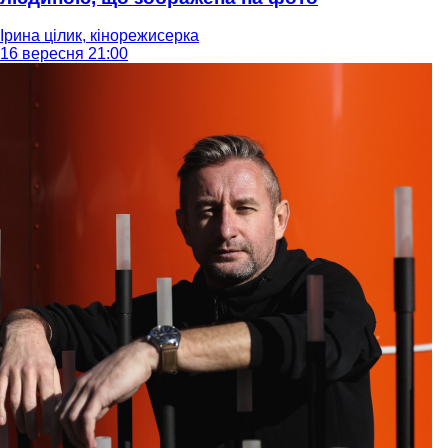
Ірина цілик, кінорежисерка
16 вересня 21:00