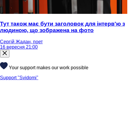
Тут також має бути заголовок для інтерв'ю з
людиною, що зображена на фото
Сергій Жадан, поет
16 вересня 21:00
Your support makes our work possible
Support "Svidomi"