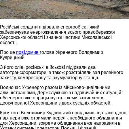
Російські солдати підірвали енергооб’єкт, який
забезпечував енергоживлення всього правобережжя
Херсонської області і значної частини Миколаївської
області.
Про це
повідомив
голова Укренерго Володимир
Кудрицький.
З його слів, російські військові підірвали два
автотрансформатори, а також розстріляли зал релейного
захисту, компресорну та акумуляторну станції.
Водночас Укренерго разом із військово-цивільними
адміністраціями, Держслужбою з надзвичайних ситуацій і
обленерго вже опрацьовують схеми заживлення
деокупованої Херсонщини з двох сусідніх областей.
Крім того Володимир Кудрицький повідомив, що закордонні
партнери вже отримали перелік необхідного обладнання
для Херсонщини, зокрема обладнання вже направили в
Україну системні оператори Польщі і Франції.