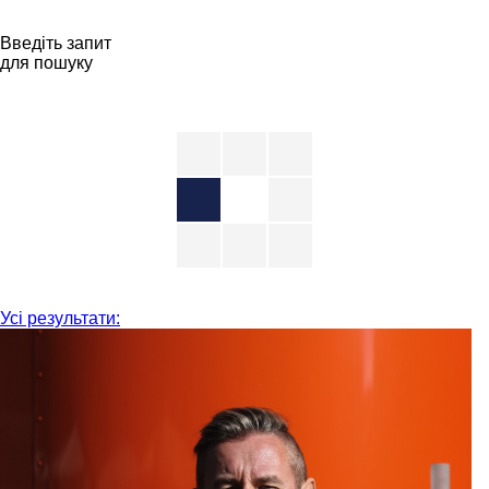
Введіть запит
для пошуку
Усі результати: