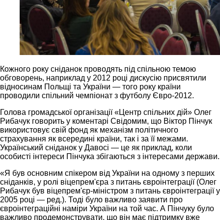
Кожного року сніданок проводять під спільною темою
обговорень, наприклад у 2012 році дискусію присвятили
відносинам Польщі та України — того року країни
проводили спільний чемпіонат з футболу Євро-2012.
Голова громадської організації «Центр спільних дій» Олег
Рибачук говорить у коментарі Свідомим, що Віктор Пінчук
використовує свій фонд як механізм політичного
страхування як всередині країни, так і за її межами.
Український сніданок у Давосі — це як приклад, коли
особисті інтереси Пінчука збігаються з інтересами держави.
«Я був основним спікером від України на одному з перших
сніданків, у ролі віцепрем'єра з питань євроінтеграції (Олег
Рибачук був віцепрем'єр-міністром з питань євроінтеграції у
2005 році — ред.). Тоді було важливо заявити про
євроінтеграційні наміри України на той час. А Пінчуку було
важливо продемонструвати, що він має підтримку вже