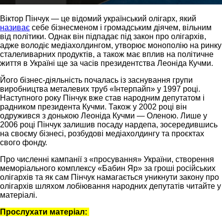
Віктор Пінчук — це відомий український олігарх, який
називає
себе бізнесменом і громадським діячем, вільним
від політики. Однак він підпадає під закон про олігархів,
адже володіє медіахолдингом, утворює монополію на ринку
сталеливарних продуктів, а також має вплив на політичне
життя в Україні ще за часів президентства Леоніда Кучми.
Його бізнес-діяльність почалась із заснування групи
виробництва металевих труб «Інтерпайп» у 1997 році.
Наступного року Пінчук вже став народним депутатом і
радником президента Кучми. Також у 2002 році він
одружився з донькою Леоніда Кучми — Оленою. Лише у
2006 році Пінчук залишив посаду нардепа, зосередившись
на своєму бізнесі, розбудові медіахолдингу та проєктах
свого фонду.
Про численні кампанії з «просування» України, створення
меморіального комплексу «Бабин Яр» за гроші російських
олігархів та як сам Пінчук намагається уникнути закону про
олігархів шляхом лобіювання народних депутатів читайте у
матеріалі.
Прослухати матеріал: