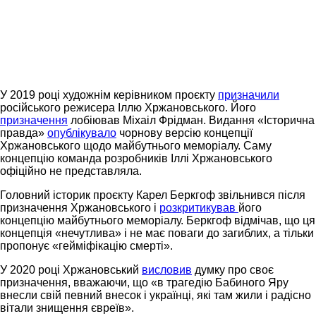
У 2019 році художнім керівником проєкту
призначили
російського режисера Іллю Хржановського. Його
призначення
лобіював Міхаіл Фрідман. Видання «Історична
правда»
опублікувало
чорнову версію концепції
Хржановського щодо майбутнього меморіалу. Саму
концепцію команда розробників Іллі Хржановського
офіційно не представляла.
Головний історик проєкту Карел Беркгоф звільнився після
призначення Хржановського і
розкритикував
його
концепцію майбутнього меморіалу. Беркгоф відмічав, що ця
концепція «нечутлива» і не має поваги до загиблих, а тільки
пропонує «гейміфікацію смерті».
У 2020 році Хржановський
висловив
думку про своє
призначення, вважаючи, що «в трагедію Бабиного Яру
внесли свій певний внесок і українці, які там жили і радісно
вітали знищення євреїв».