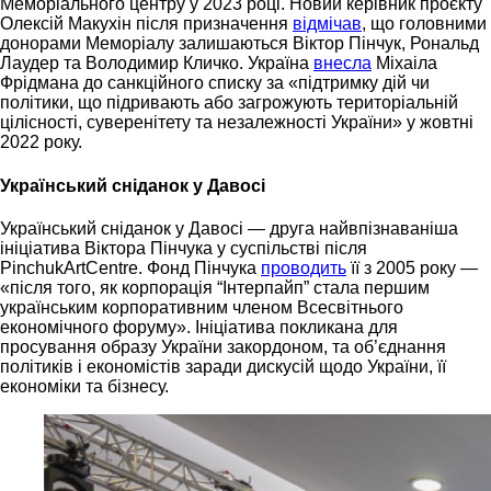
Меморіального центру у 2023 році. Новий керівник проєкту
Олексій Макухін після призначення
відмічав
, що головними
донорами Меморіалу залишаються Віктор Пінчук, Рональд
Лаудер та Володимир Кличко. Україна
внесла
Міхаіла
Фрідмана до санкційного списку за «підтримку дій чи
політики, що підривають або загрожують територіальній
цілісності, суверенітету та незалежності України» у жовтні
2022 року.
Український сніданок у Давосі
Український сніданок у Давосі — друга найвпізнаваніша
ініціатива Віктора Пінчука у суспільстві після
PinchukArtCentre. Фонд Пінчука
проводить
її з 2005 року —
«після того, як корпорація “Інтерпайп” стала першим
українським корпоративним членом Всесвітнього
економічного форуму». Ініціатива покликана для
просування образу України закордоном, та об’єднання
політиків і економістів заради дискусій щодо України, її
економіки та бізнесу.