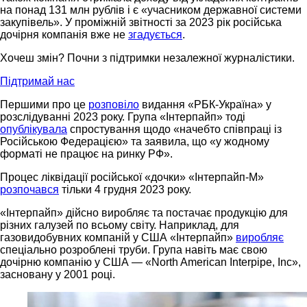
на понад 131 млн рублів і є «учасником державної системи
закупівель». У проміжній звітності за 2023 рік російська
дочірня компанія вже не
згадується
.
Хочеш змін? Почни з підтримки незалежної журналістики.
Підтримай нас
Першими про це
розповіло
видання «РБК-Україна» у
розслідуванні 2023 року. Група «Інтерпайп» тоді
опублікувала
спростування щодо «начебто співпраці із
Російською Федерацією» та заявила, що «у жодному
форматі не працює на ринку РФ».
Процес ліквідації російської «дочки» «Інтерпайп-М»
розпочався
тільки 4 грудня 2023 року.
«Інтерпайп» дійсно виробляє та постачає продукцію для
різних галузей по всьому світу. Наприклад, для
газовидобувних компаній у США «Інтерпайп»
виробляє
спеціально розроблені труби. Група навіть має свою
дочірню компанію у США — «North American Interpipe, Inc»,
засновану у 2001 році.