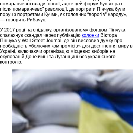
помаранчевої влади, нової, адже цей форум був як раз
після помаранчевої революції, де портрети Пінчука були
поруч з портретами Кучми, як головних “ворогів” народу»,
— говорить Рибачук.
У 2017 році на сніданку, організованому фондом Пінчука,
спалахнув скандал через публікацію
колонки
Віктора
Пінчука у Wall Street Journal, де він висловив думку про
необхідність «болючих компромісів» для досягнення миру в
Україні, включаючи організацію місцевих виборів на
окупованій Донеччині та Луганщині без українського
контролю.