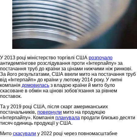
У 2013 році міністерство торгівлі США
розпочало
антидемпінгове розслідування проти «Інтерпайпу» за
постачання труб до країни за цінами нижчими ніж ринкові.
За його результатами, США ввели мито на постачання труб
від «Інтерпайп» до країни у лютому 2014 року. У липні
компанія
домовилась
з владою країни й мито було
скасоване в обмін на цінові зобов'язання за рівнем
поставок.
Та у 2019 році США, після скарг американських
постачальників,
повернули
мито на продукцію
«Інтерпайпу». Компанія
планувала
продати близько десяти
тисяч одиниць продукції у США.
Мито
скасували
у 2022 році через повномасштабне