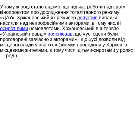
У тому ж році стало відомо, що під час роботи над своїм
кінопроєктом про дослідження тоталітарного режиму
«ДАУ», Хржановський як режисер
допустив
випадки
насилля над непрофесійними акторами, в тому числі і
осиротілими
немовлятами. Хржановський в інтерв’ю
«Українській правді»
пояснював
, що «усі сцени були
проговорені завчасно з акторами» і що «усі дозволи від
місцевої влади у нього є» (зйомки проводили у Харкові з
місцевими жителями, в тому числі дітьми-сиротами у ролях
— ред.).