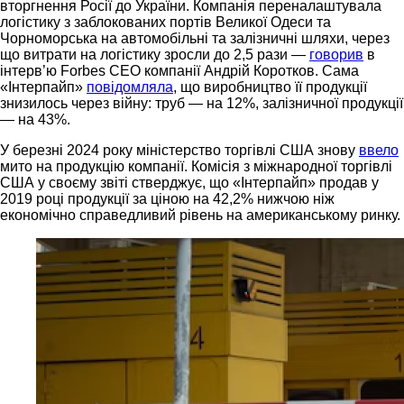
вторгнення Росії до України. Компанія переналаштувала
логістику з заблокованих портів Великої Одеси та
Чорноморська на автомобільні та залізничні шляхи, через
що витрати на логістику зросли до 2,5 рази —
говорив
в
інтерв’ю Forbes CEO компанії Андрій Коротков. Сама
«Інтерпайп»
повідомляла
, що виробництво її продукції
знизилось через війну: труб — на 12%, залізничної продукції
— на 43%.
У березні 2024 року міністерство торгівлі США знову
ввело
мито на продукцію компанії. Комісія з міжнародної торгівлі
США у своєму звіті стверджує, що «Інтерпайп» продав у
2019 році продукції за ціною на 42,2% нижчою ніж
економічно справедливий рівень на американському ринку.