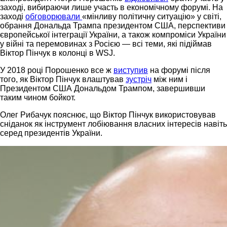
заході, вибираючи лише участь в економічному форумі. На
заході
обговорювали
«мінливу політичну ситуацію» у світі,
обрання Дональда Трампа президентом США, перспективи
європейської інтеграції України, а також компроміси України
у війні та перемовинах з Росією — всі теми, які підіймав
Віктор Пінчук в колонці в WSJ.
У 2018 році Порошенко все ж
виступив
на форумі після
того, як Віктор Пінчук влаштував
зустріч
між ним і
Президентом США Дональдом Трампом, завершивши
таким чином бойкот.
Олег Рибачук пояснює, що Віктор Пінчук використовував
сніданок як інструмент лобіювання власних інтересів навіть
серед президентів України.