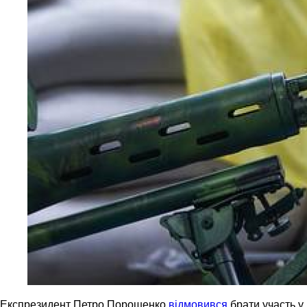
Експрезидент Петро Порошенко
відмовився
брати участь у