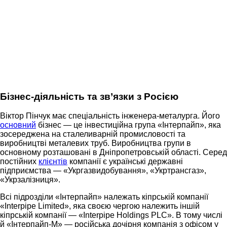
Бізнес-діяльність та зв’язки з Росією
Віктор Пінчук має спеціальність інженера-металурга. Його
основний
бізнес — це інвестиційна група «Інтерпайп», яка
зосереджена на сталеливарній промисловості та
виробництві металевих труб. Виробництва групи в
основному розташовані в Дніпропетровській області. Серед
постійних
клієнтів
компанії є українські державні
підприємства — «Укргазвидобування», «Укртрансгаз»,
«Укрзалізниця».
Всі підрозділи «Інтерпайп» належать кіпрській компанії
«Interpipe Limited», яка своєю чергою належить іншій
кіпрській компанії — «Interpipe Holdings PLC». В тому числі
й «Інтерпайп-М» — російська дочірня компанія з офісом у