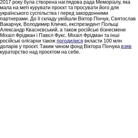
2017 року була створена наглядова рада Меморіалу, яка
мала на меті курувати проєкт та просувати його для
українського суспільства і перед закордонними
партнерами. До її складу увійшли Віктор Пінчук, Святослав
Вакарчук, Володимир Кличко, експрезидент Польщі
Александр Кваснєвський, а також російські бізнесмени
Міхаіл Фрідман і Павєл Фукс. Міхаіл Фрідман та інші
російські олігархи також
погодилися
вкласти 100 млн
доларів у проєкт. Таким чином фонд Віктора Пінчука
взяв
кураторство над проєктом на себе.