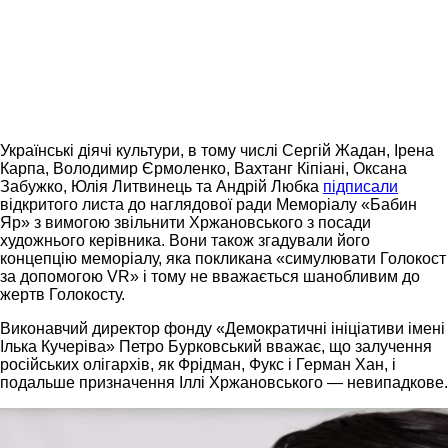
Українські діячі культури, в тому числі Сергій Жадан, Ірена
Карпа, Володимир Єрмоленко, Вахтанг Кіпіані, Оксана
Забужко, Юлія Литвинець та Андрій Любка
підписали
відкритого листа до наглядової ради Меморіалу «Бабин
Яр» з вимогою звільнити Хржановського з посади
художнього керівника. Вони також згадували його
концепцію меморіалу, яка покликана «симулювати Голокост
за допомогою VR» і тому не вважається шанобливим до
жертв Голокосту.
Виконавчий директор фонду «Демократичні ініціативи імені
Ілька Кучеріва» Петро Бурковський вважає, що залучення
російських олігархів, як Фрідман, Фукс і Герман Хан, і
подальше призначення Іллі Хржановського — невипадкове.