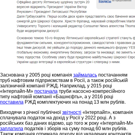
Заснована у 2005 році компанія
займалась
постачанням
труб нафтовим підприємствам в Росії, а також російській
залізничній компанії РЖД. Наприклад, у 2015 році
«Інтерпайп-М»
постачала
труби насосно-компресійного
типу нафтовій компанії «Башнєфть», а у 2016 році
поставила
РЖД комплектуючих на понад 13 млн рублів.
Виходячи з річної публічної
звітності
«Інтерпайп», компанія
сплачувала податок на дохід у Росії у 2022 році. А з
російських баз даних відомо, що того ж року «Інтерпайп-М»
заплатила
податків і зборів на суму понад 60 млн рублів.
Також компанія отримала доходу від укладених контрактів