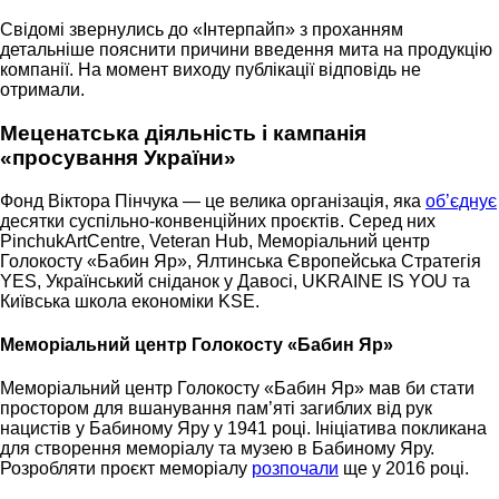
Свідомі звернулись до «Інтерпайп» з проханням
детальніше пояснити причини введення мита на продукцію
компанії. На момент виходу публікації відповідь не
отримали.
Меценатська діяльність і кампанія
«просування України»
Фонд Віктора Пінчука — це велика організація, яка
об’єднує
десятки суспільно-конвенційних проєктів. Серед них
PinchukArtCentre, Veteran Hub, Меморіальний центр
Голокосту «Бабин Яр», Ялтинська Європейська Стратегія
YES, Український сніданок у Давосі, UKRAINE IS YOU та
Київська школа економіки KSE.
Меморіальний центр Голокосту «Бабин Яр»
Меморіальний центр Голокосту «Бабин Яр» мав би стати
простором для вшанування пам’яті загиблих від рук
нацистів у Бабиному Яру у 1941 році. Ініціатива покликана
для створення меморіалу та музею в Бабиному Яру.
Розробляти проєкт меморіалу
розпочали
ще у 2016 році.