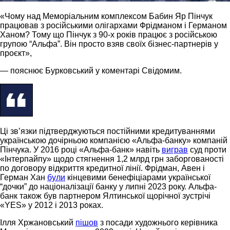
«Чому над Меморіальним комплексом Бабин Яр Пінчук
працював з російськими олігархами Фрідманом і Германом
Ханом? Тому що Пінчук з 90-х років працює з російською
групою “Альфа”. Він просто взяв своїх бізнес-партнерів у
проєкт»,
— пояснює Бурковський у коментарі Свідомим.
Ці зв’язки підтверджуються постійними кредитуваннями
українською дочірньою компанією «Альфа-банку» компаній
Пінчука. У 2016 році «Альфа-банк» навіть
виграв
суд проти
«Інтерпайпу» щодо стягнення 1,2 млрд грн заборгованості
по договору відкриття кредитної лінії. Фрідман, Авен і
Герман Хан
були
кінцевими бенефіціарами української
“дочки” до націоналізації банку у липні 2023 року. Альфа-
банк також був партнером Ялтинської щорічної зустрічі
«YES» у 2012 і 2013 роках.
Ілля Хржановський
пішов
з посади художнього керівника