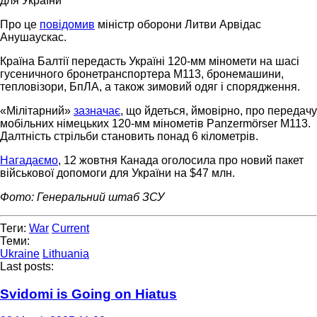
для України
Про це
повідомив
міністр оборони Литви Арвідас
Анушаускас.
Країна Балтії передасть Україні 120-мм міномети на шасі
гусеничного бронетранспортера M113, бронемашини,
тепловізори, БпЛА, а також зимовий одяг і спорядження.
«Мілітарний»
зазначає
, що йдеться, ймовірно, про передачу
мобільних німецьких 120-мм мінометів Panzermörser M113.
Далтність стрільби становить понад 6 кілометрів.
Нагадаємо
, 12 жовтня Канада оголосила про новий пакет
військової допомоги для України на $47 млн.
Фото: Генеральний штаб ЗСУ
Теги:
War
Current
Теми:
Ukraine
Lithuania
Last posts:
Svidomi is Going on Hiatus