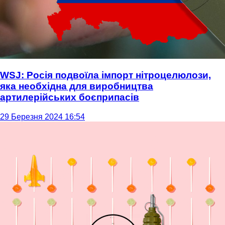
WSJ: Росія подвоїла імпорт нітроцелюлози,
яка необхідна для виробництва
артилерійських боєприпасів
29 Березня 2024 16:54