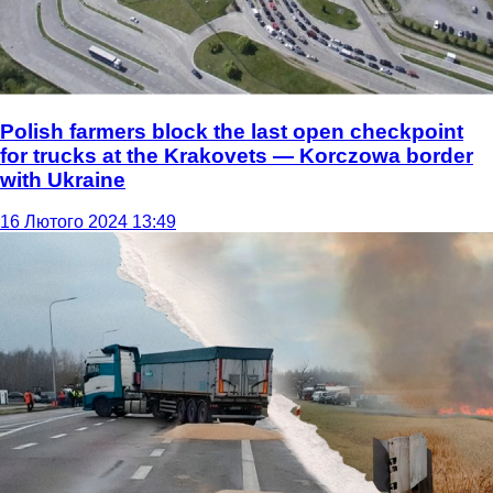
Polish farmers block the last open checkpoint
for trucks at the Krakovets — Korczowa border
with Ukraine
16 Лютого 2024 13:49