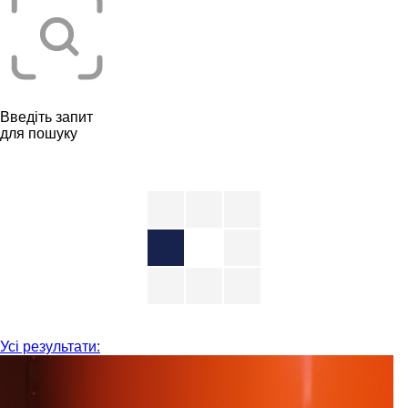
Введіть запит
для пошуку
Усі результати: