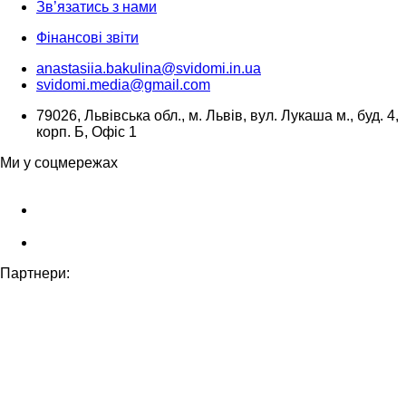
Зв’язатись з нами
Фінансові звіти
anastasiia.bakulina@svidomi.in.ua
svidomi.media@gmail.com
79026, Львівська обл., м. Львів, вул. Лукаша м., буд. 4,
корп. Б, Офіс 1
Ми у соцмережах
Партнери: