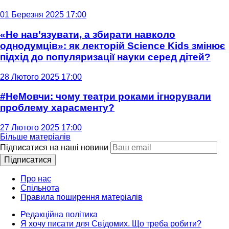
01 Березня 2025 17:00
«Не нав'язувати, а збирати навколо
однодумців»: як лекторій Science Kids змінює
підхід до популяризації науки серед дітей?
28 Лютого 2025 17:00
#НеМовчи: чому театри роками ігнорували
проблему харасменту?
27 Лютого 2025 17:00
Більше матеріалів
Підписатися на наші новини
Підписатися
Про нас
Спільнота
Правила поширення матеріалів
Редакційна політика
Я хочу писати для Свідомих. Що треба робити?