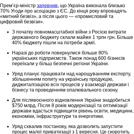
Прем’єр-міністр
запевнив
, що Україна виконала близько
70% Угоди про асоціацію з ЄС. До кінця року впровадять
«митний безвіз», а після цього — «промисловий та
цифровий безвізи».
З початку повномасштабної війни з Росією витрати
державного бюджету склали майже 1 трлн грн. Більше
40% бюджету пішли на потреби армії.
Наразі до роботи повернулися більше 80%
українських підприємств. Також понад 600 бізнесів
переїхали у більш безпечні регіони України.
Уряд планує працювати над нарощуванням експорту,
збільшенням попиту на українську продукцію,
диджиталізацією всіх процесів у взаємодії держави і
бізнесу та проведенням опалювального сезону.
Для післявоєнного відновлення України знадобиться
$750 млрд. Після 8 років модернізації та оптимізації
держави вдасться підвищити рівень освіти, медицини,
економіки, інфраструктури та енергетики.
Уряд схвалив постанову, яка дозволить запустити
процес малої приватизації з 1 вересня. Це скоротить