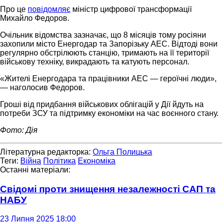
Про це
повідомляє
міністр цифрової трансформації
Михайло Федоров.
Очільник відомства зазначає, що 8 місяців тому росіяни
захопили місто Енергодар та Запорізьку АЕС. Відтоді вони
регулярно обстрілюють станцію, тримають на її території
військову техніку, викрадають та катують персонал.
«Жителі Енергодара та працівники АЕС — героїчні люди»,
— наголосив Федоров.
Гроші від придбання військових облігацій у Дії йдуть на
потреби ЗСУ та підтримку економіки на час воєнного стану.
Фото: Дія
Літературна редакторка:
Ольга Полицька
Теги:
Війна
Політика
Економіка
Останні матеріали:
Свідомі проти знищення незалежності САП та
НАБУ
23 Липня 2025 18:00