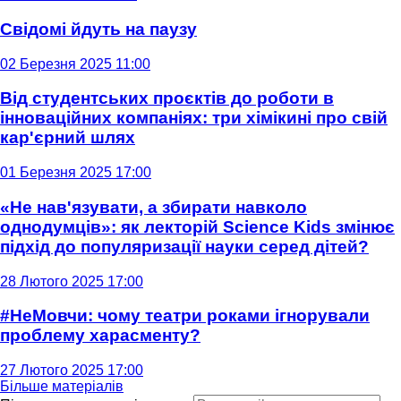
Свідомі йдуть на паузу
02 Березня 2025 11:00
Від студентських проєктів до роботи в
інноваційних компаніях: три хімікині про свій
кар'єрний шлях
01 Березня 2025 17:00
«Не нав'язувати, а збирати навколо
однодумців»: як лекторій Science Kids змінює
підхід до популяризації науки серед дітей?
28 Лютого 2025 17:00
#НеМовчи: чому театри роками ігнорували
проблему харасменту?
27 Лютого 2025 17:00
Більше матеріалів