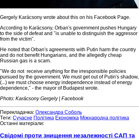
Gergely Karácsony wrote about this on his Facebook Page.
According to Karácsony, Orban's government pushes Hungary
to the side of defeat and "is unable to distinguish the aggressor
from the victim".
He noted that Orban's agreements with Putin harm the country
and do not benefit Hungarians, and the allegedly cheap
Russian gas is a scam.
"We do not receive anything for the irresponsible policies
pursued by the government. We must get out of Putin's shadow,
(...) we must choose energy independence instead of energy
dependence," - the mayor of Budapest wrote.
Photo: Karácsony Gergely | Facebook
Перекладачка:
Олександра Соболь
Теги:
Сучасне
Політика
Економіка
Міжнародна політика
Останні матеріали:
Свідомі проти знищення незалежності САП та