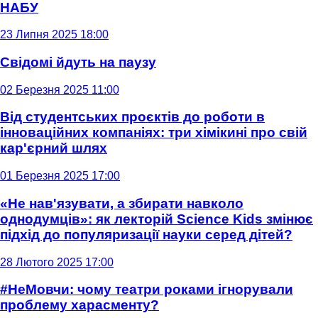
НАБУ
23 Липня 2025 18:00
Свідомі йдуть на паузу
02 Березня 2025 11:00
Від студентських проєктів до роботи в
інноваційних компаніях: три хімікині про свій
кар'єрний шлях
01 Березня 2025 17:00
«Не нав'язувати, а збирати навколо
однодумців»: як лекторій Science Kids змінює
підхід до популяризації науки серед дітей?
28 Лютого 2025 17:00
#НеМовчи: чому театри роками ігнорували
проблему харасменту?