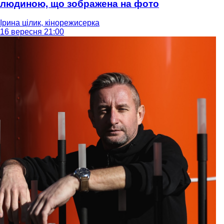
людиною, що зображена на фото
Ірина цілик, кінорежисерка
16 вересня 21:00