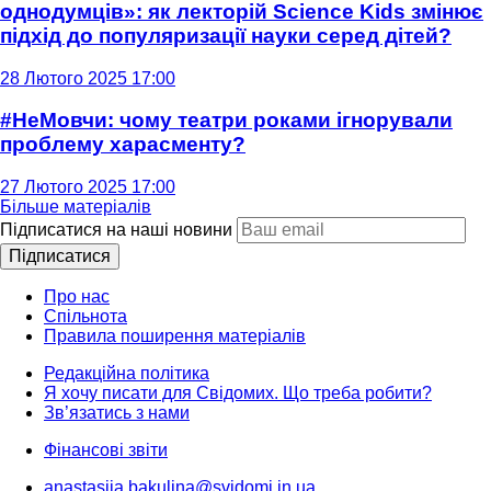
однодумців»: як лекторій Science Kids змінює
підхід до популяризації науки серед дітей?
28 Лютого 2025 17:00
#НеМовчи: чому театри роками ігнорували
проблему харасменту?
27 Лютого 2025 17:00
Більше матеріалів
Підписатися на наші новини
Підписатися
Про нас
Спільнота
Правила поширення матеріалів
Редакційна політика
Я хочу писати для Свідомих. Що треба робити?
Зв’язатись з нами
Фінансові звіти
anastasiia.bakulina@svidomi.in.ua