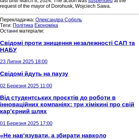
last until March 8, 2024. The action was
suspended
at the
request of the mayor of Dorohusk, Wojciech Sawa.
Перекладачка:
Олександра Соболь
Теги:
Політика
Економіка
Останні матеріали:
Свідомі проти знищення незалежності САП та
НАБУ
23 Липня 2025 18:00
Свідомі йдуть на паузу
02 Березня 2025 11:00
Від студентських проєктів до роботи в
інноваційних компаніях: три хімікині про свій
кар'єрний шлях
01 Березня 2025 17:00
«Не нав'язувати, а збирати навколо