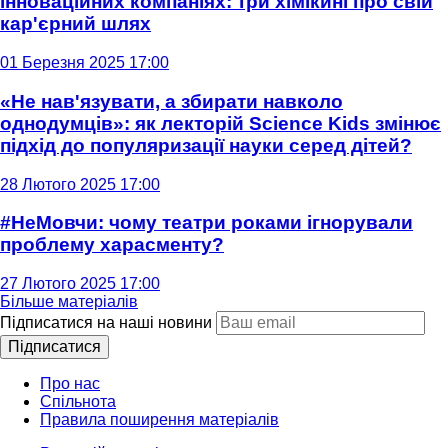
інноваційних компаніях: три хімікині про свій
кар'єрний шлях
01 Березня 2025 17:00
«Не нав'язувати, а збирати навколо
однодумців»: як лекторій Science Kids змінює
підхід до популяризації науки серед дітей?
28 Лютого 2025 17:00
#НеМовчи: чому театри роками ігнорували
проблему харасменту?
27 Лютого 2025 17:00
Більше матеріалів
Підписатися на наші новини
Підписатися
Про нас
Спільнота
Правила поширення матеріалів