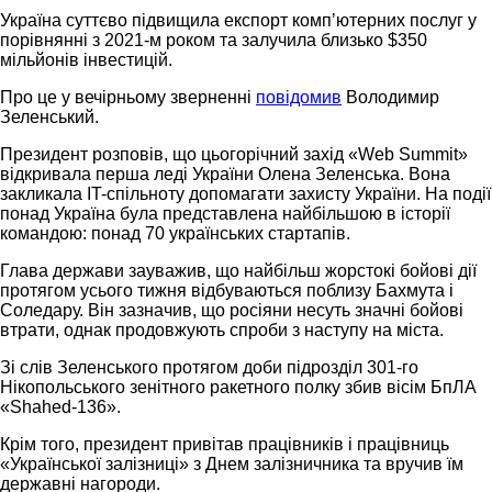
Україна суттєво підвищила експорт компʼютерних послуг у
порівнянні з 2021-м роком та залучила близько $350
мільйонів інвестицій.
Про це у вечірньому зверненні
повідомив
Володимир
Зеленський.
Президент розповів, що цьогорічний захід «Web Summit»
відкривала перша леді України Олена Зеленська. Вона
закликала IT-спільноту допомагати захисту України. На події
понад Україна була представлена найбільшою в історії
командою: понад 70 українських стартапів.
Глава держави зауважив, що найбільш жорстокі бойові дії
протягом усього тижня відбуваються поблизу Бахмута і
Соледару. Він зазначив, що росіяни несуть значні бойові
втрати, однак продовжують спроби з наступу на міста.
Зі слів Зеленського протягом доби підрозділ 301-го
Нікопольського зенітного ракетного полку збив вісім БпЛА
«Shahed-136».
Крім того, президент привітав працівників і працівниць
«Української залізниці» з Днем залізничника та вручив їм
державні нагороди.