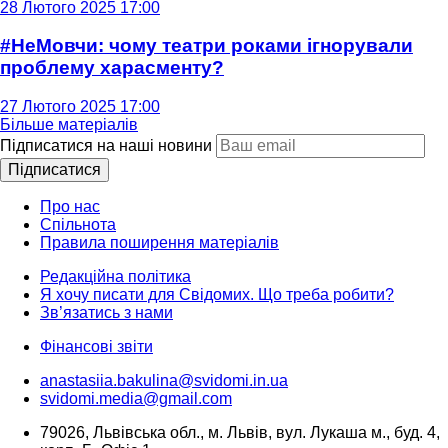
28 Лютого 2025 17:00
#НеМовчи: чому театри роками ігнорували
проблему харасменту?
27 Лютого 2025 17:00
Більше матеріалів
Підписатися на наші новини
Підписатися
Про нас
Спільнота
Правила поширення матеріалів
Редакційна політика
Я хочу писати для Свідомих. Що треба робити?
Зв’язатись з нами
Фінансові звіти
anastasiia.bakulina@svidomi.in.ua
svidomi.media@gmail.com
79026, Львівська обл., м. Львів, вул. Лукаша м., буд. 4,