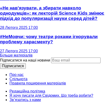
«Не нав'язувати, а збирати навколо
однодумців»: як лекторій Science Kids змінює
підхід до популяризації науки серед дітей?
28 Лютого 2025 17:00
#НеМовчи: чому театри роками ігнорували
проблему харасменту?
27 Лютого 2025 17:00
Більше матеріалів
Підписатися на наші новини
Підписатися
Про нас
Спільнота
Правила поширення матеріалів
Редакційна політика
Я хочу писати для Свідомих. Що треба робити?
Зв’язатись з нами