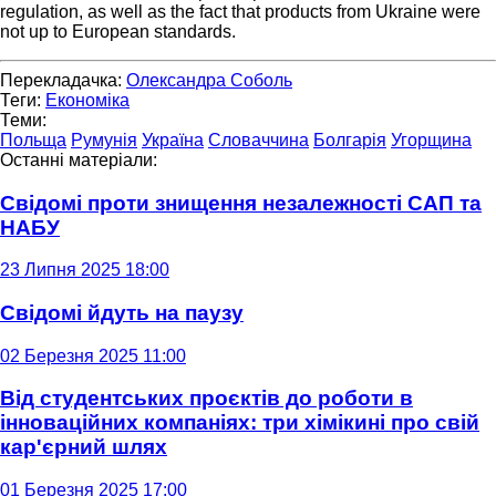
regulation, as well as the fact that products from Ukraine were
not up to European standards.
Перекладачка:
Олександра Соболь
Теги:
Економіка
Теми:
Польща
Румунія
Україна
Словаччина
Болгарія
Угорщина
Останні матеріали:
Свідомі проти знищення незалежності САП та
НАБУ
23 Липня 2025 18:00
Свідомі йдуть на паузу
02 Березня 2025 11:00
Від студентських проєктів до роботи в
інноваційних компаніях: три хімікині про свій
кар'єрний шлях
01 Березня 2025 17:00