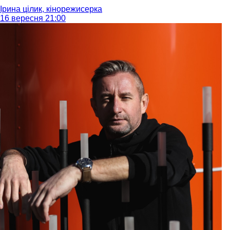
Ірина цілик, кінорежисерка
16 вересня 21:00