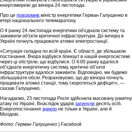
енергомережі до вечора 24 листопада.
Про це
повідомив
міністр енергетики Герман Галущенко в
етері національного телемаратону.
О 4 ранку 24 листопада енергетики об'єднали систему та
заживили об'єкти критичної інфраструктури. До вечора в
Україні почнуть працювати атомні електростанції.
«Ситуація складна по всій країні. Є області, де збільшили
постачання. Вчора відбувся блекаут в нашій енергосистемі
через ці обстріли, що відбулися. О 4:00 ранку вдалося
об’єднати енергетичну систему, критичні об’єкти
інфраструктури вдалося заживити. Відповідно, ми будемо
збільшувати обсяг. Розраховуємо, що до вечора почнуть
працювати атомні станції, тому скоротиться дефіцит», —
сказав Галущенко.
Нагадаємо, 23 листопада Росія здійснила масовану ракетну
атаку по Україні. Внаслідок ударів
загинули
десять осіб.
Енергопостачання
зникло
не тільки в Україні, але й
Молдові.
Фото: Герман Галущенко | Facebook