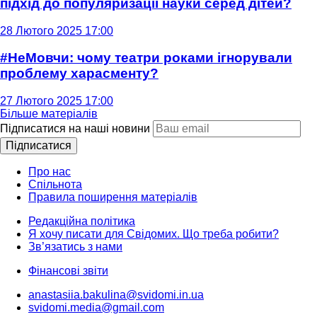
підхід до популяризації науки серед дітей?
28 Лютого 2025 17:00
#НеМовчи: чому театри роками ігнорували
проблему харасменту?
27 Лютого 2025 17:00
Більше матеріалів
Підписатися на наші новини
Підписатися
Про нас
Спільнота
Правила поширення матеріалів
Редакційна політика
Я хочу писати для Свідомих. Що треба робити?
Зв’язатись з нами
Фінансові звіти
anastasiia.bakulina@svidomi.in.ua
svidomi.media@gmail.com