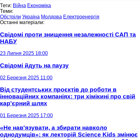
Теги:
Війна
Економіка
Теми:
Обстріли
Україна
Молдова
Електроенергія
Останні матеріали:
Свідомі проти знищення незалежності САП та
НАБУ
23 Липня 2025 18:00
Свідомі йдуть на паузу
02 Березня 2025 11:00
Від студентських проєктів до роботи в
інноваційних компаніях: три хімікині про свій
кар'єрний шлях
01 Березня 2025 17:00
«Не нав'язувати, а збирати навколо
однодумців»: як лекторій Science Kids змінює