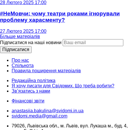
28 Лютого 2025 17:00
#НеМовчи: чому театри роками ігнорували
проблему харасменту?
27 Лютого 2025 17:00
Більше матеріалів
Підписатися на наші новини
Підписатися
Про нас
Спільнота
Правила поширення матеріалів
Редакційна політика
Я хочу писати для Свідомих. Що треба робити?
Зв’язатись з нами
Фінансові звіти
anastasiia.bakulina@svidomi.in.ua
svidomi.media@gmail.com
79026, Львівська обл., м. Львів, вул. Лукаша м., буд. 4,