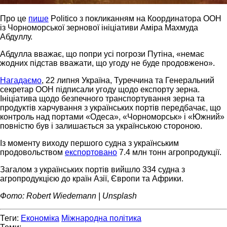
Про це
пише
Politico з покликанням на Координатора ООН
із Чорноморської зернової ініціативи Аміра Махмуда
Абдуллу.
Абдулла вважає, що попри усі погрози Путіна, «немає
жодних підстав вважати, що угоду не буде продовжено».
Нагадаємо
, 22 липня Україна, Туреччина та Генеральний
секретар ООН підписали угоду щодо експорту зерна.
Ініціатива щодо безпечного транспортування зерна та
продуктів харчування з українських портів передбачає, що
контроль над портами «Одеса», «Чорноморськ» і «Южний»
повністю був і залишається за українською стороною.
Із моменту виходу першого судна з українським
продовольством
експортовано
7.4 млн тонн агропродукції.
Загалом з українських портів вийшло 334 судна з
агропродукцією до країн Азії, Європи та Африки.
Фото: Robert Wiedemann | Unsplash
Теги:
Економіка
Міжнародна політика