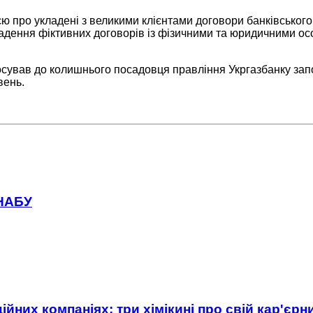
ю про укладені з великими клієнтами договори банківського
адення фіктивних договорів із фізичними та юридичними осо
сував до колишнього посадовця правління Укргазбанку запо
вень.
 НАБУ
ійних компаніях: три хімікині про свій кар'єр