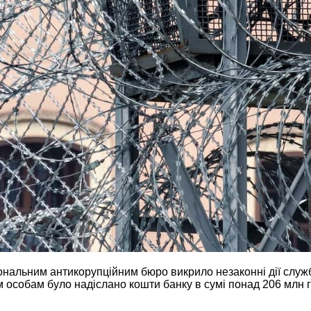
ональним антикорупційним бюро викрило незаконні дії служб
м особам було надіслано кошти банку в сумі понад 206 млн 