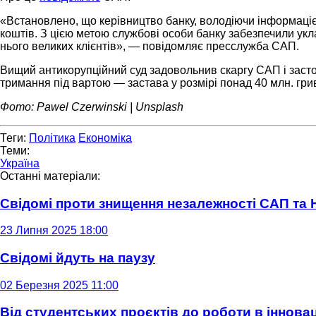
«Встановлено, що керівництво банку, володіючи інформаціє
коштів. З цією метою службові особи банку забезпечили укл
нього великих клієнтів», — повідомляє пресслужба САП.
Вищий антикорупційний суд задовольнив скаргу САП і засто
тримання під вартою — застава у розмірі понад 40 млн. гри
Фото: Pawel Czerwinski | Unsplash
Теги:
Політика
Економіка
Теми:
Україна
Останні матеріали:
Свідомі проти знищення незалежності САП та
23 Липня 2025 18:00
Свідомі йдуть на паузу
02 Березня 2025 11:00
Від студентських проєктів до роботи в інновац