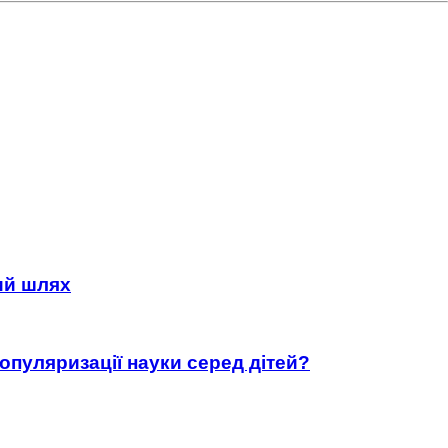
ний шлях
популяризації науки серед дітей?