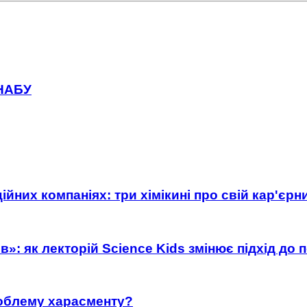
 НАБУ
ійних компаніях: три хімікині про свій кар'єр
»: як лекторій Science Kids змінює підхід до 
роблему харасменту?