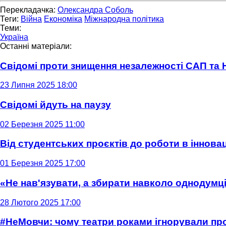
Перекладачка:
Олександра Соболь
Теги:
Війна
Економіка
Міжнародна політика
Теми:
Україна
Останні матеріали:
Свідомі проти знищення незалежності САП та
23 Липня 2025 18:00
Свідомі йдуть на паузу
02 Березня 2025 11:00
Від студентських проєктів до роботи в інновац
01 Березня 2025 17:00
«Не нав'язувати, а збирати навколо однодумців
28 Лютого 2025 17:00
#НеМовчи: чому театри роками ігнорували п