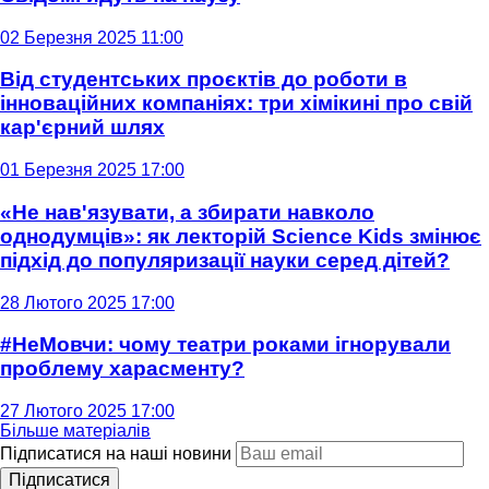
02 Березня 2025 11:00
Від студентських проєктів до роботи в
інноваційних компаніях: три хімікині про свій
кар'єрний шлях
01 Березня 2025 17:00
«Не нав'язувати, а збирати навколо
однодумців»: як лекторій Science Kids змінює
підхід до популяризації науки серед дітей?
28 Лютого 2025 17:00
#НеМовчи: чому театри роками ігнорували
проблему харасменту?
27 Лютого 2025 17:00
Більше матеріалів
Підписатися на наші новини
Підписатися