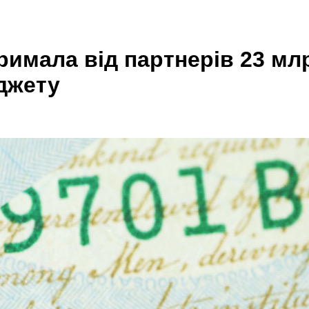
тримала від партнерів 23 мл
джету