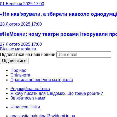
01 Березня 2025 17:00
«Не нав'язувати, а збирати навколо однодумців
28 Лютого 2025 17:00
#НеМовчи: чому театри роками ігнорували п
27 Лютого 2025 17:00
Більше матеріалів
Підписатися на наші новини
Підписатися
Про нас
Спільнота
Правила поширення матеріалів
Редакційна політика
Я хочу писати для Свідомих. Що треба робити?
Зв’язатись з нами
Фінансові звіти
anastasiia.bakulina@svidomi.in.ua