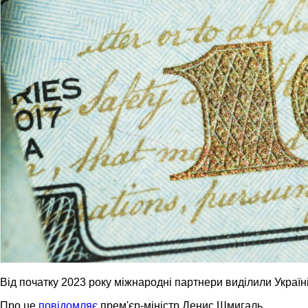
Від початку 2023 року міжнародні партнери виділили Украї
Про це
повідомляє
прем'єр-міністр Денис Шмигаль.