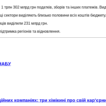
 трлн 302 млрд грн податків, зборів та інших платежів. Вид
і сектори виділяють близько половини всіх коштів бюджету.
яців виділили 231 млрд грн.
підтримка регіонів та відновлення.
 НАБУ
ійних компаніях: три хімікині про свій кар'єр