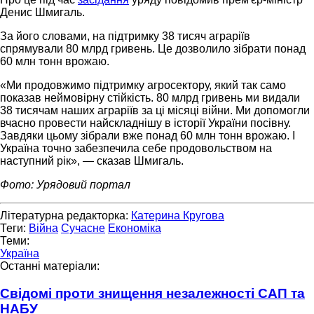
Денис Шмигаль.
За його словами, на підтримку 38 тисяч аграріїв
спрямували 80 млрд гривень. Це дозволило зібрати понад
60 млн тонн врожаю.
«Ми продовжимо підтримку агросектору, який так само
показав неймовірну стійкість. 80 млрд гривень ми видали
38 тисячам наших аграріїв за ці місяці війни. Ми допомогли
вчасно провести найскладнішу в історії України посівну.
Завдяки цьому зібрали вже понад 60 млн тонн врожаю. І
Україна точно забезпечила себе продовольством на
наступний рік», — сказав Шмигаль.
Фото: Урядовий портал
Літературна редакторка:
Катерина Кругова
Теги:
Війна
Сучасне
Економіка
Теми:
Україна
Останні матеріали:
Свідомі проти знищення незалежності САП та
НАБУ