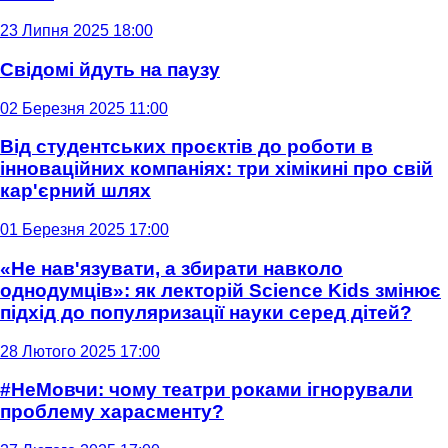
23 Липня 2025 18:00
Свідомі йдуть на паузу
02 Березня 2025 11:00
Від студентських проєктів до роботи в
інноваційних компаніях: три хімікині про свій
кар'єрний шлях
01 Березня 2025 17:00
«Не нав'язувати, а збирати навколо
однодумців»: як лекторій Science Kids змінює
підхід до популяризації науки серед дітей?
28 Лютого 2025 17:00
#НеМовчи: чому театри роками ігнорували
проблему харасменту?