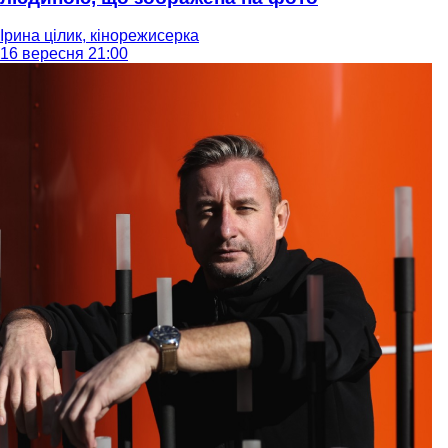
Ірина цілик, кінорежисерка
16 вересня 21:00