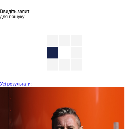
Введіть запит
для пошуку
Усі результати: