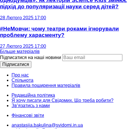
однодумців»: як лекторій Science Kids змінює
підхід до популяризації науки серед дітей?
28 Лютого 2025 17:00
#НеМовчи: чому театри роками ігнорували
проблему харасменту?
27 Лютого 2025 17:00
Більше матеріалів
Підписатися на наші новини
Підписатися
Про нас
Спільнота
Правила поширення матеріалів
Редакційна політика
Я хочу писати для Свідомих. Що треба робити?
Зв’язатись з нами
Фінансові звіти
anastasiia.bakulina@svidomi.in.ua