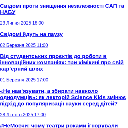
Свідомі проти знищення незалежності САП та
НАБУ
23 Липня 2025 18:00
Свідомі йдуть на паузу
02 Березня 2025 11:00
Від студентських проєктів до роботи в
інноваційних компаніях: три хімікині про свій
кар'єрний шлях
01 Березня 2025 17:00
«Не нав'язувати, а збирати навколо
однодумців»: як лекторій Science Kids змінює
підхід до популяризації науки серед дітей?
28 Лютого 2025 17:00
#НеМовчи: чому театри роками ігнорували