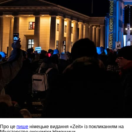
Про це
пише
німецьке видання «Zeit» із покликанням на
Міністерство економіки Німеччини.