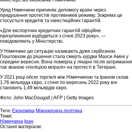
Уряд Німеччини припиняє допомогу країні через
придушення протестів противників режиму. Зокрема це
стосується кредитів та інвестиційних гарантій.
«Для експортних кредитних гарантій офіційне
призупинення відбудеться з січня 2023 року», —
повідомляють у Міністерстві.
У Німеччині цю ситуацію називають дуже серйозною.
Поштовхом до рішення стала смерть курдки Махси Аміні у
середині вересня. Вона померла у лікарні після затримання
так званою «поліцією моралі» на протесті в Тегерані.
У 2021 році обсяг торгівлі між Німеччиною та Іраном склав
1,76 мільярда євро, з січня по вересень 2022 року він
становить 1,49 мільярдів євро.
Фото: John MacDougall | AFP | Getty Images
Теги:
Економіка
Міжнародна політика
Теми:
Німеччина
Іран
Останні матеріали: