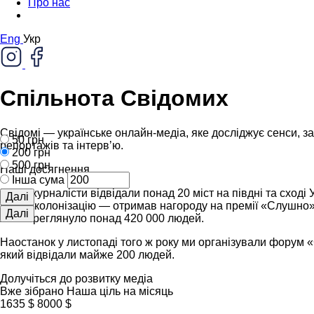
Про нас
Eng
Укр
Спільнота Свідомих
Свідомі — українське онлайн-медіа, яке досліджує сенси, за
50 грн
репортажів та інтервʼю.
200 грн
500 грн
Наші досягнення
Інша сума
Наші журналісти відвідали понад 20 міст на півдні та сході
Далі
про деколонізацію — отримав нагороду на премії «Слушно».
Далі
яке переглянуло понад 420 000 людей.
Наостанок у листопаді того ж року ми організували форум «С
який відвідали майже 200 людей.
Долучіться до розвитку медіа
Вже зібрано
Наша ціль на місяць
1635 $
8000 $