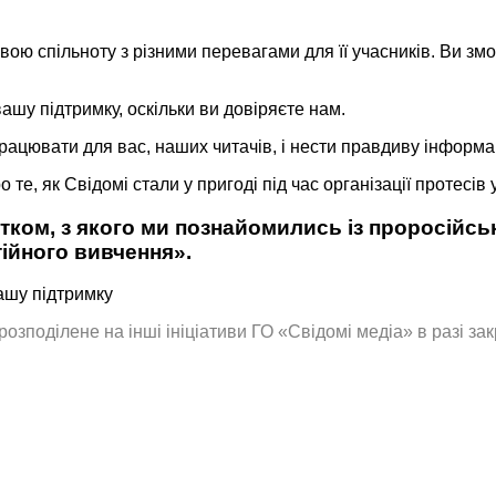
вою спільноту з різними перевагами для її учасників. Ви зм
ашу підтримку, оскільки ви довіряєте нам.
рацювати для вас, наших читачів, і нести правдиву інформац
е, як Свідомі стали у пригоді під час організації протесів у
ком, з якого ми познайомились із проросійськ
ійного вивчення».
ашу підтримку
поділене на інші ініціативи ГО «Свідомі медіа» в разі закр