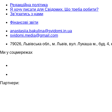
Редакційна політика
Я хочу писати для Свідомих. Що треба робити?
Зв’язатись з нами
Фінансові звіти
anastasiia.bakulina@svidomi.in.ua
svidomi.media@gmail.com
79026, Львівська обл., м. Львів, вул. Лукаша м., буд. 4, 
Ми у соцмережах
Партнери: