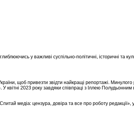
глиблюючись у важливі суспільно-політичні, історичні та кул
 України, щоб привезти звідти найкращі репортажі. Минулого 
 У квітні 2023 року завдяки співпраці з Іллею Полудьонни
питай медіа: цензура, довіра та все про роботу редакції», у