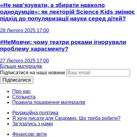
«Не нав'язувати, а збирати навколо
однодумців»: як лекторій Science Kids змінює
підхід до популяризації науки серед дітей?
28 Лютого 2025 17:00
#НеМовчи: чому театри роками ігнорували
проблему харасменту?
27 Лютого 2025 17:00
Більше матеріалів
Підписатися на наші новини
Підписатися
Про нас
Спільнота
Правила поширення матеріалів
Редакційна політика
Я хочу писати для Свідомих. Що треба робити?
Зв’язатись з нами
Фінансові звіти