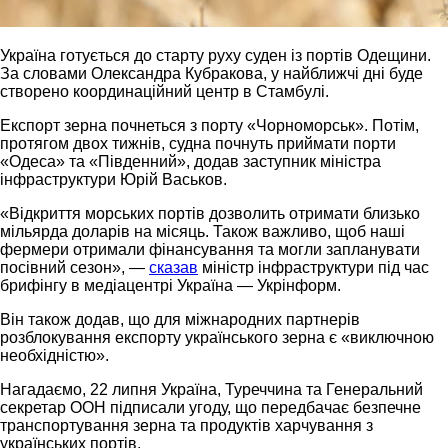
Україна готується до старту руху суден із портів Одещини.
За словами Олександра Кубракова, у найближчі дні буде
створено координаційний центр в Стамбулі.
Експорт зерна почнеться з порту «Чорноморськ». Потім,
протягом двох тижнів, судна почнуть приймати порти
«Одеса» та «Південний», додав заступник міністра
інфраструктури Юрій Васьков.
«Відкриття морських портів дозволить отримати близько
мільярда доларів на місяць. Також важливо, щоб наші
фермери отримали фінансування та могли запланувати
посівний сезон», —
сказав
міністр інфраструктури під час
брифінгу в медіацентрі Україна — Укрінформ.
Він також додав, що для міжнародних партнерів
розблокування експорту українського зерна є «виключною
необхідністю».
Нагадаємо, 22 липня Україна, Туреччина та Генеральний
секретар ООН підписали угоду, що передбачає безпечне
транспортування зерна та продуктів харчування з
українських портів.