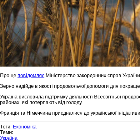
Про це
повідомляє
Міністерство закордонних справ України
Зерно надійде в якості продовольчої допомоги для покращен
Україна висловила підтримку діяльності Всесвітньої продов
районах, які потерпають від голоду.
Франція та Німеччина приєдналися до української ініціативи
Теги:
Економіка
Теми:
Україна