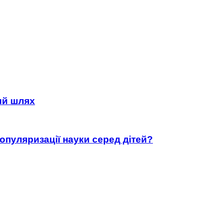
ний шлях
популяризації науки серед дітей?