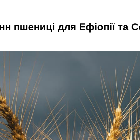
онн пшениці для Ефіопії та 