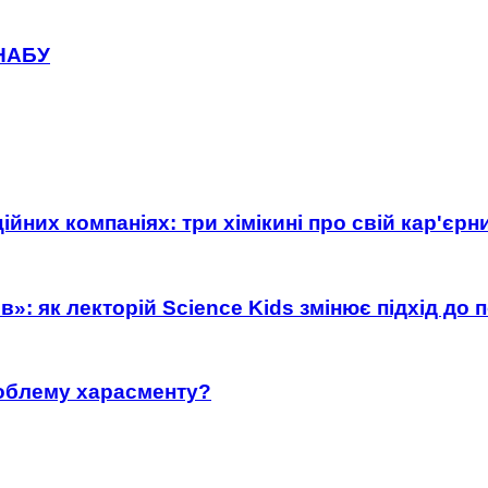
 НАБУ
ійних компаніях: три хімікині про свій кар'єр
»: як лекторій Science Kids змінює підхід до 
роблему харасменту?