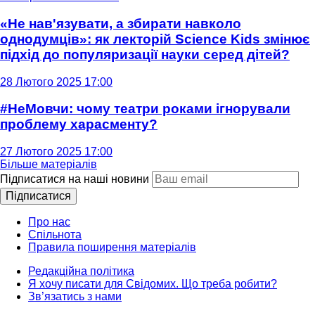
«Не нав'язувати, а збирати навколо
однодумців»: як лекторій Science Kids змінює
підхід до популяризації науки серед дітей?
28 Лютого 2025 17:00
#НеМовчи: чому театри роками ігнорували
проблему харасменту?
27 Лютого 2025 17:00
Більше матеріалів
Підписатися на наші новини
Підписатися
Про нас
Спільнота
Правила поширення матеріалів
Редакційна політика
Я хочу писати для Свідомих. Що треба робити?
Зв’язатись з нами