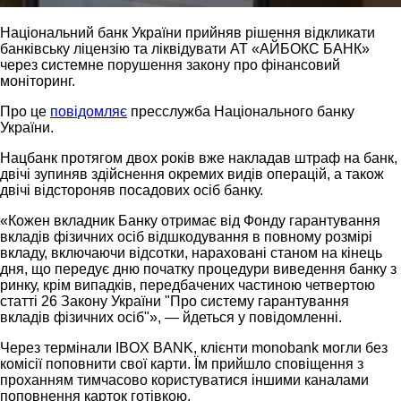
Національний банк України прийняв рішення відкликати
банківську ліцензію та ліквідувати АТ «АЙБОКС БАНК»
через системне порушення закону про фінансовий
моніторинг.
Про це
повідомляє
пресслужба Національного банку
України.
Нацбанк протягом двох років вже накладав штраф на банк,
двічі зупиняв здійснення окремих видів операцій, а також
двічі відстороняв посадових осіб банку.
«Кожен вкладник Банку отримає від Фонду гарантування
вкладів фізичних осіб відшкодування в повному розмірі
вкладу, включаючи відсотки, нараховані станом на кінець
дня, що передує дню початку процедури виведення банку з
ринку, крім випадків, передбачених частиною четвертою
статті 26 Закону України "Про систему гарантування
вкладів фізичних осіб"», — йдеться у повідомленні.
Через термінали IBOX BANK, клієнти monobank могли без
комісії поповнити свої карти. Їм прийшло сповіщення з
проханням тимчасово користуватися іншими каналами
поповнення карток готівкою.