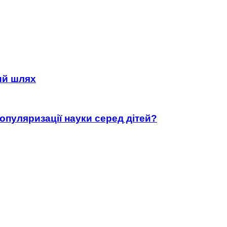
ний шлях
популяризації науки серед дітей?