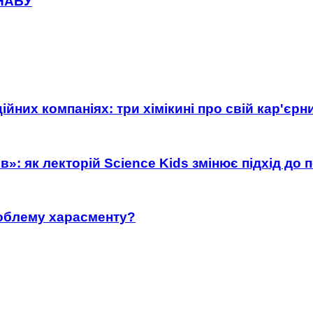
 НАБУ
ійних компаніях: три хімікині про свій кар'єр
»: як лекторій Science Kids змінює підхід до 
роблему харасменту?