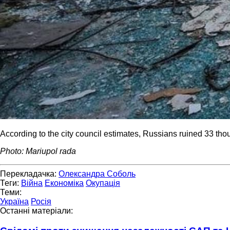
According to the city council estimates, Russians ruined 33 thou
Photo: Mariupol rada
Перекладачка:
Олександра Соболь
Теги:
Війна
Економіка
Окупація
Теми:
Україна
Росія
Останні матеріали: