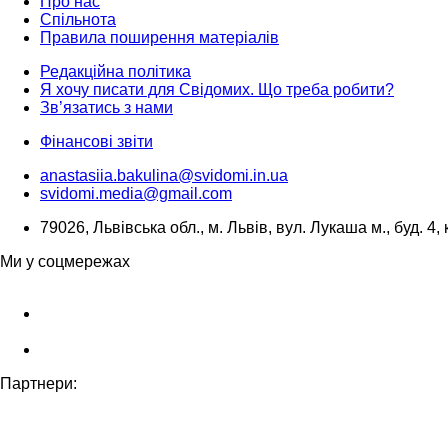
Про нас
Спільнота
Правила поширення матеріалів
Редакційна політика
Я хочу писати для Свідомих. Що треба робити?
Зв’язатись з нами
Фінансові звіти
anastasiia.bakulina@svidomi.in.ua
svidomi.media@gmail.com
79026, Львівська обл., м. Львів, вул. Лукаша м., буд. 4, 
Ми у соцмережах
Партнери: