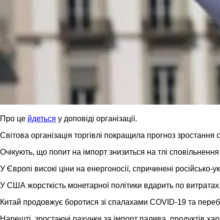
Про це
йдеться
у доповіді організації.
Світова організація торгівлі покращила прогноз зростання св
Очікують, що попит на імпорт знизиться на тлі сповільнення
У Європі високі ціни на енергоносії, спричинені російсько
У США жорсткість монетарної політики вдарить по витратах, 
Китай продовжує боротися зі спалахами COVID-19 та перебо
Нарешті, зростаючі рахунки за імпорт палива, продуктів хар