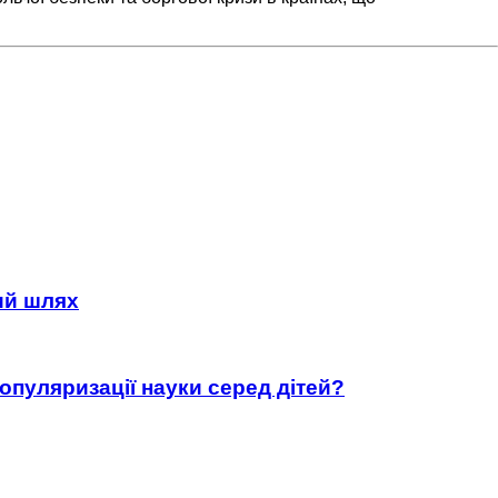
ний шлях
популяризації науки серед дітей?