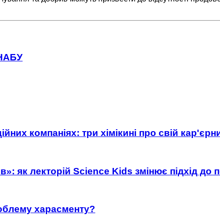
 НАБУ
ійних компаніях: три хімікині про свій кар'єр
»: як лекторій Science Kids змінює підхід до 
роблему харасменту?