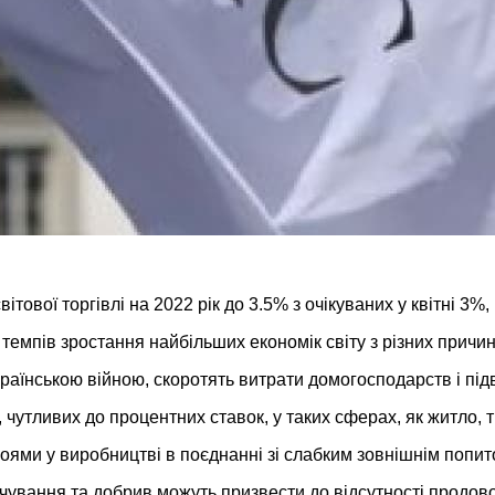
ітової торгівлі на 2022 рік до 3.5% з очікуваних у квітні 3%
 темпів зростання найбільших економік світу з різних причин
-українською війною, скоротять витрати домогосподарств і п
чутливих до процентних ставок, у таких сферах, як житло, тр
ями у виробництві в поєднанні зі слабким зовнішнім попит
чування та добрив можуть призвести до відсутності продовол