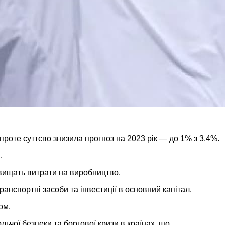
, проте суттєво знизила прогноз на 2023 рік — до 1% з 3.4%.
.
ідвищать витрати на виробництво.
анспортні засоби та інвестиції в основний капітал.
ом.
ьчої безпеки та боргової кризи в країнах, що