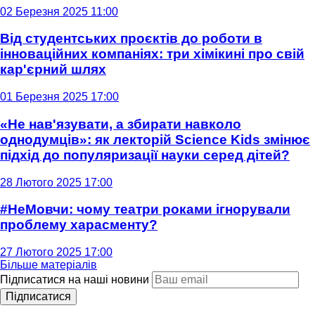
02 Березня 2025 11:00
Від студентських проєктів до роботи в
інноваційних компаніях: три хімікині про свій
кар'єрний шлях
01 Березня 2025 17:00
«Не нав'язувати, а збирати навколо
однодумців»: як лекторій Science Kids змінює
підхід до популяризації науки серед дітей?
28 Лютого 2025 17:00
#НеМовчи: чому театри роками ігнорували
проблему харасменту?
27 Лютого 2025 17:00
Більше матеріалів
Підписатися на наші новини
Підписатися